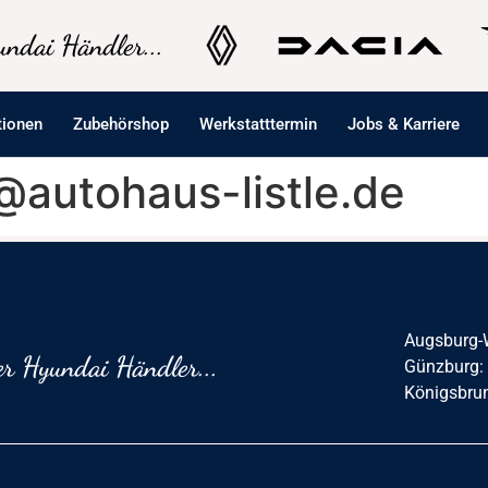
ndai Händler...
tionen
Zubehörshop
Werkstatttermin
Jobs & Karriere
le@autohaus-listle.de
Augsburg-
r Hyundai Händler...
Günzburg:
Königsbru