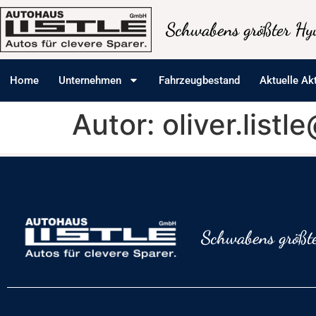
Inhalt
springen
Schwabens größter Hyu
Home
Unternehmen
Fahrzeugbestand
Aktuelle Ak
Autor:
oliver.list
Schwabens größte