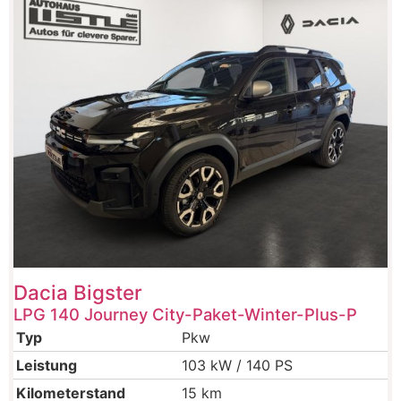
Dacia
Bigster
LPG 140 Journey City-Paket-Winter-Plus-P
Typ
Pkw
Leistung
103 kW / 140 PS
Kilometerstand
15 km