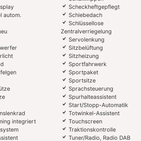
splay
Scheckheftgepflegt
l autom.
Schiebedach
Schlüssellose
neu
Zentralverriegelung
Servolenkung
werfer
Sitzbelüftung
licht
Sitzheizung
ad
Sportfahrwerk
lfelgen
Sportpaket
Sportsitze
ütze
Sprachsteuerung
ze
Spurhalteassistent
Start/Stopp-Automatik
onslenkrad
Totwinkel-Assistent
ing integriert
Touchscreen
ssystem
Traktionskontrolle
sistent
Tuner/Radio, Radio DAB