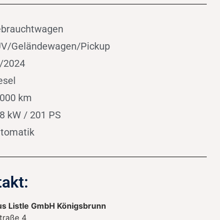
brauchtwagen
V/Geländewagen/Pickup
/2024
esel
000 km
8 kW / 201 PS
tomatik
akt:
s Listle GmbH Königsbrunn
traße 4