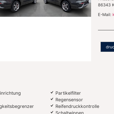
86343
E-Mail:
dru
inrichtung
Partikelfilter
Regensensor
gkeitsbegrenzer
Reifendruckkontrolle
Schaltwippen