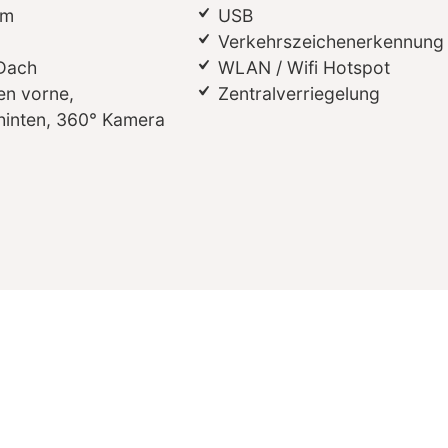
em
USB
Verkehrszeichenerkennung
Dach
WLAN / Wifi Hotspot
n vorne,
Zentralverriegelung
hinten, 360° Kamera