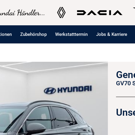
ndai Händler...
tionen
Zubehörshop
Werkstatttermin
Jobs & Karriere
Gen
GV70 S
Unse