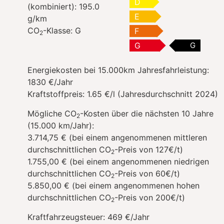
D
(kombiniert):
195.0
E
g/km
CO
-Klasse:
G
F
2
G
G
Energiekosten bei 15.000km Jahresfahrleistung:
1830 €/Jahr
Kraftstoffpreis:
1.65 €/l (Jahresdurchschnitt 2024)
Mögliche CO
-Kosten über die nächsten 10 Jahre
2
(15.000 km/Jahr):
3.714,75 € (bei einem angenommenen mittleren
durchschnittlichen CO
-Preis von 127€/t)
2
1.755,00 € (bei einem angenommenen niedrigen
durchschnittlichen CO
-Preis von 60€/t)
2
5.850,00 € (bei einem angenommenen hohen
durchschnittlichen CO
-Preis von 200€/t)
2
Kraftfahrzeugsteuer:
469 €/Jahr