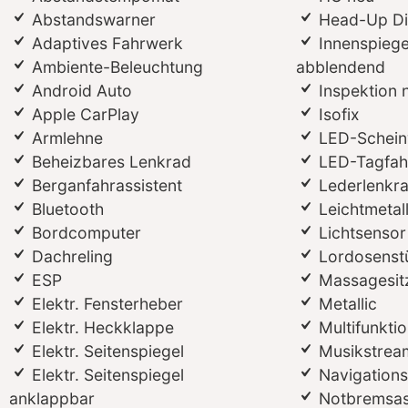
Abstandswarner
Head-Up Di
Adaptives Fahrwerk
Innenspiege
Ambiente-Beleuchtung
abblendend
Android Auto
Inspektion 
Apple CarPlay
Isofix
Armlehne
LED-Schein
Beheizbares Lenkrad
LED-Tagfahr
Berganfahrassistent
Lederlenkr
Bluetooth
Leichtmetal
Bordcomputer
Lichtsensor
Dachreling
Lordosenst
ESP
Massagesit
Elektr. Fensterheber
Metallic
Elektr. Heckklappe
Multifunkti
Elektr. Seitenspiegel
Musikstream
Elektr. Seitenspiegel
Navigation
anklappbar
Notbremsas