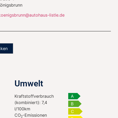
Königsbrunn
koenigsbrunn@autohaus-listle.de
cken
Umwelt
Kraftstoffverbrauch
A
(kombiniert):
7,4
B
l/100km
C
CO
-Emissionen
2