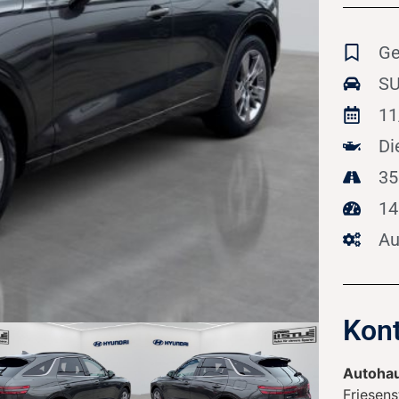
Ge
SU
11
Di
35
14
Au
Kont
Autohau
Friesens