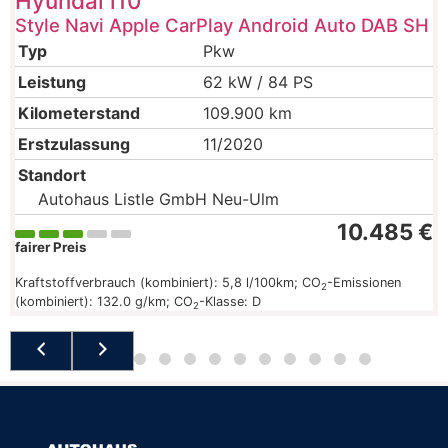
Hyundai
i10
Style Navi Apple CarPlay Android Auto DAB SH
Typ
Pkw
Leistung
62 kW / 84 PS
Kilometerstand
109.900 km
Erstzulassung
11/2020
Standort
Autohaus Listle GmbH Neu-Ulm
10.485 €
fairer Preis
Kraftstoffverbrauch (kombiniert):
5,8 l/100km
;
CO
-Emissionen
2
(kombiniert):
132.0 g/km
;
CO
-Klasse:
D
2