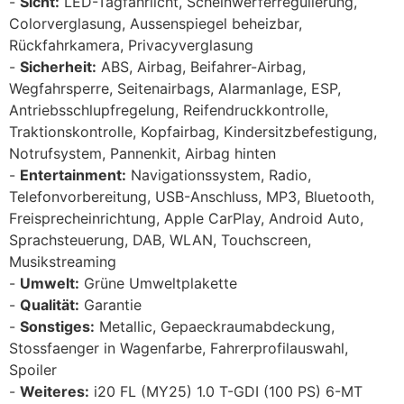
Sicht:
LED-Tagfahrlicht, Scheinwerferregulierung,
Colorverglasung, Aussenspiegel beheizbar,
Rückfahrkamera, Privacyverglasung
Sicherheit:
ABS, Airbag, Beifahrer-Airbag,
Wegfahrsperre, Seitenairbags, Alarmanlage, ESP,
Antriebsschlupfregelung, Reifendruckkontrolle,
Traktionskontrolle, Kopfairbag, Kindersitzbefestigung,
Notrufsystem, Pannenkit, Airbag hinten
Entertainment:
Navigationssystem, Radio,
Telefonvorbereitung, USB-Anschluss, MP3, Bluetooth,
Freisprecheinrichtung, Apple CarPlay, Android Auto,
Sprachsteuerung, DAB, WLAN, Touchscreen,
Musikstreaming
Umwelt:
Grüne Umweltplakette
Qualität:
Garantie
Sonstiges:
Metallic, Gepaeckraumabdeckung,
Stossfaenger in Wagenfarbe, Fahrerprofilauswahl,
Spoiler
Weiteres:
i20 FL (MY25) 1.0 T-GDI (100 PS) 6-MT