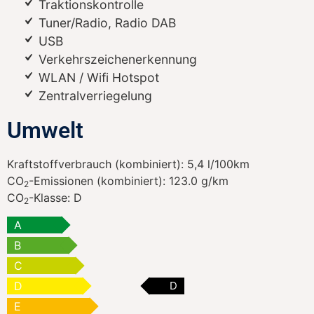
Traktionskontrolle
Tuner/Radio, Radio DAB
USB
Verkehrszeichenerkennung
WLAN / Wifi Hotspot
Zentralverriegelung
Umwelt
Kraftstoffverbrauch (kombiniert):
5,4 l/100km
CO
-Emissionen (kombiniert):
123.0 g/km
2
CO
-Klasse:
D
2
A
B
C
D
D
E