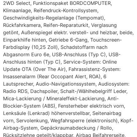
2WD Select, Funktionspaket BORDCOMPUTER,
Klimaanlage, Reifendruck-Kontrollsystem,
Geschwindigkeits-Regelanlage (Tempomat),
Rückfahrkamera, Reifen-Reparaturkit, Verglasung
getönt, Außenspiegel elektr. verstell- und heizbar, beide,
Einparkhilfe hinten, Getriebe 6-Gang, Touchscreen-
Farbdisplay (10,25 Zoll), Schadstoffarm nach
Abgasnorm Euro 6e, USB-Anschluss (Typ C), USB-
Anschluss hinten (Typ C), Service-System: Online
Update OTA (Over The Air), Fahrassistenz-System:
Insassenalarm (Rear Occopant Alert, ROA), 6
Lautsprecher, Audio-Navigationssystem, Audiosystem:
Radio RDS, Dachspoiler, Schalt-/Wählhebelgriff Leder,
Mica-Lackierung / Mineraleffekt-Lackierung, Anti-
Blockier-System (ABS), Fensterheber elektrisch vorn,
Lenksäule (Lenkrad) höhenverstellbar, Seitenairbag
vorn, Servolenkung, Wegfahrsperre (elektronisch), Kopf-
Airbag-System, Gepäckraumabdeckung / Rollo,
Rücksitzlehne geteilt/klappbar, Airbag Beifahrerseite,