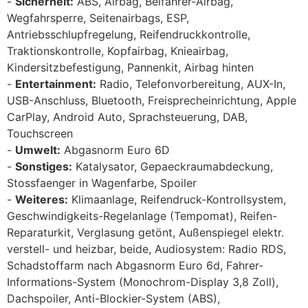
Sicherheit:
ABS, Airbag, Beifahrer-Airbag,
Wegfahrsperre, Seitenairbags, ESP,
Antriebsschlupfregelung, Reifendruckkontrolle,
Traktionskontrolle, Kopfairbag, Knieairbag,
Kindersitzbefestigung, Pannenkit, Airbag hinten
Entertainment:
Radio, Telefonvorbereitung, AUX-In,
USB-Anschluss, Bluetooth, Freisprecheinrichtung, Apple
CarPlay, Android Auto, Sprachsteuerung, DAB,
Touchscreen
Umwelt:
Abgasnorm Euro 6D
Sonstiges:
Katalysator, Gepaeckraumabdeckung,
Stossfaenger in Wagenfarbe, Spoiler
Weiteres:
Klimaanlage, Reifendruck-Kontrollsystem,
Geschwindigkeits-Regelanlage (Tempomat), Reifen-
Reparaturkit, Verglasung getönt, Außenspiegel elektr.
verstell- und heizbar, beide, Audiosystem: Radio RDS,
Schadstoffarm nach Abgasnorm Euro 6d, Fahrer-
Informations-System (Monochrom-Display 3,8 Zoll),
Dachspoiler, Anti-Blockier-System (ABS),