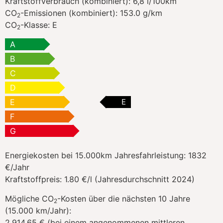
Kraftstoffverbrauch (kombiniert):
6,8 l/100km
CO
-Emissionen (kombiniert):
153.0 g/km
2
CO
-Klasse:
E
2
A
B
C
D
E
E
F
G
Energiekosten bei 15.000km Jahresfahrleistung:
1832
€/Jahr
Kraftstoffpreis:
1.80 €/l (Jahresdurchschnitt 2024)
Mögliche CO
-Kosten über die nächsten 10 Jahre
2
(15.000 km/Jahr):
2.914,65 € (bei einem angenommenen mittleren