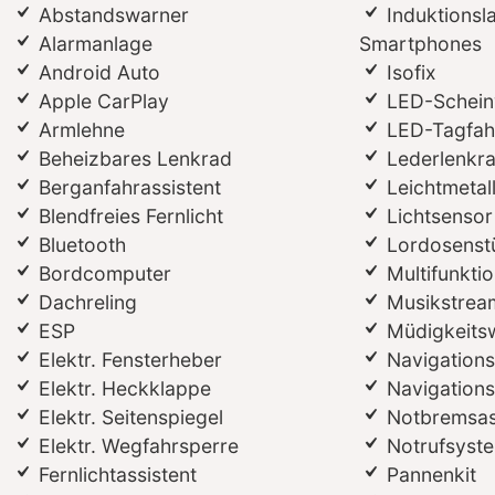
Abstandswarner
Induktionsl
Alarmanlage
Smartphones
Android Auto
Isofix
Apple CarPlay
LED-Schein
Armlehne
LED-Tagfahr
Beheizbares Lenkrad
Lederlenkr
Berganfahrassistent
Leichtmetal
Blendfreies Fernlicht
Lichtsensor
Bluetooth
Lordosenst
Bordcomputer
Multifunkti
Dachreling
Musikstream
ESP
Müdigkeits
Elektr. Fensterheber
Navigation
Elektr. Heckklappe
Navigations
Elektr. Seitenspiegel
Notbremsas
Elektr. Wegfahrsperre
Notrufsyst
Fernlichtassistent
Pannenkit