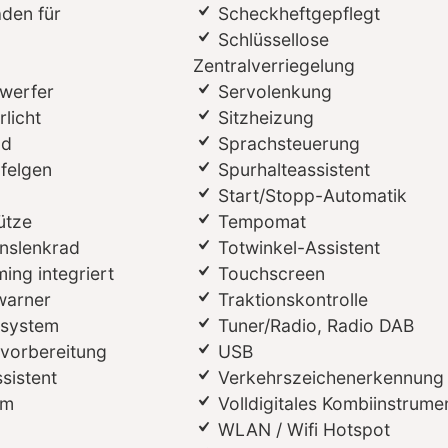
aden für
Scheckheftgepflegt
Schlüssellose
Zentralverriegelung
werfer
Servolenkung
licht
Sitzheizung
ad
Sprachsteuerung
lfelgen
Spurhalteassistent
Start/Stopp-Automatik
ütze
Tempomat
onslenkrad
Totwinkel-Assistent
ing integriert
Touchscreen
warner
Traktionskontrolle
ssystem
Tuner/Radio, Radio DAB
vorbereitung
USB
sistent
Verkehrszeichenerkennung
em
Volldigitales Kombiinstrume
WLAN / Wifi Hotspot