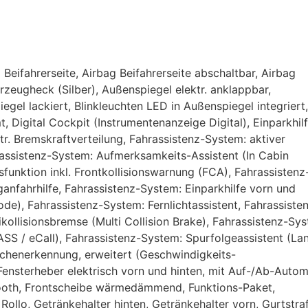
Beifahrerseite, Airbag Beifahrerseite abschaltbar, Airbag
zeugheck (Silber), Außenspiegel elektr. anklappbar,
iegel lackiert, Blinkleuchten LED in Außenspiegel integriert,
, Digital Cockpit (Instrumentenanzeige Digital), Einparkhil
ktr. Bremskraftverteilung, Fahrassistenz-System: aktiver
rassistenz-System: Aufmerksamkeits-Assistent (In Cabin
nktion inkl. Frontkollisionswarnung (FCA), Fahrassistenz
anfahrhilfe, Fahrassistenz-System: Einparkhilfe vorn und
de), Fahrassistenz-System: Fernlichtassistent, Fahrassiste
kollisionsbremse (Multi Collision Brake), Fahrassistenz-Sy
S / eCall), Fahrassistenz-System: Spurfolgeassistent (La
ichenerkennung, erweitert (Geschwindigkeits-
Fensterheber elektrisch vorn und hinten, mit Auf-/Ab-Autom
etooth, Frontscheibe wärmedämmend, Funktions-Paket,
o, Getränkehalter hinten, Getränkehalter vorn, Gurtstraf