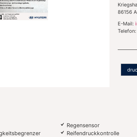
Kriegsh
86156
A
E-Mail:
Telefon
dru
Regensensor
gkeitsbegrenzer
Reifendruckkontrolle