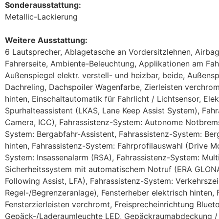
Sonderausstattung:
Metallic-Lackierung
Weitere Ausstattung:
6 Lautsprecher, Ablagetasche an Vordersitzlehnen, Airbag 
Fahrerseite, Ambiente-Beleuchtung, Applikationen am Fahr
Außenspiegel elektr. verstell- und heizbar, beide, Außensp
Dachreling, Dachspoiler Wagenfarbe, Zierleisten verchromt
hinten, Einschaltautomatik für Fahrlicht / Lichtsensor, Ele
Spurhalteassistent (LKAS, Lane Keep Assist System), Fah
Camera, ICC), Fahrassistenz-System: Autonome Notbremsfu
System: Bergabfahr-Assistent, Fahrassistenz-System: Berg
hinten, Fahrassistenz-System: Fahrprofilauswahl (Drive Mo
System: Insassenalarm (RSA), Fahrassistenz-System: Multi
Sicherheitssystem mit automatischem Notruf (ERA GLONAS
Following Assist, LFA), Fahrassistenz-System: Verkehrsze
Regel-/Begrenzeranlage), Fensterheber elektrisch hinten, 
Fensterzierleisten verchromt, Freisprecheinrichtung Blu
Gepäck-/Laderaumleuchte LED, Gepäckraumabdeckung / Roll