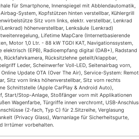
hale für Smartphone, Innenspiegel mit Abblendautomatik,
-Airbag-System, Kopfstützen hinten verstellbar, Kühlergrill
rbelstütze Sitz vorn links, elektr. verstellbar, Lenkrad
 (Lenkrad) höhenverstellbar, Lenksäule (Lenkrad)
htweitenregelung, Lifetime MapCare (Internetbasierende
ten, Motor 1,0 Ltr. - 88 kW TGDI KAT, Navigationssystem,
se elektrisch (EPB), Radioempfang digital (DAB+), Radstand
m, Rückfahrkamera, Rücksitzlehne geteilt/klappbar,
griff Leder, Scheinwerfer Voll-LED, Seitenairbag vorn,
m: Online Update OTA (Over The Air), Service-System: Remo
r, Sitz vorn links höhenverstellbar, Sitz vorn rechts
ne Schnittstelle (Apple CarPlay & Android Auto),
f, Start/Stop-Anlage, Stoßfänger vorn mit Applikationen
e außen Wagenfarbe, Türgriffe innen verchromt, USB-Anschlus
schlüsse (2-fach, Typ C) für 2.Sitzreihe, Verglasung
nkelt (Privacy Glass), Warnanlage für Sicherheitsgurte,
d Irrtümer vorbehalten.