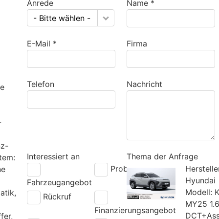
Anrede
Name *
- Bitte wählen -
E-Mail *
Firma
Telefon
Nachricht
fe
-
nz-
Interessiert an
Thema der Anfrage
stem:
Probefahrt
Herstelle
ne
Hyundai
Fahrzeugangebot
Modell:
atik,
Rückruf
MY25 1.6
Finanzierungsangebot
DCT+Ass
fer,