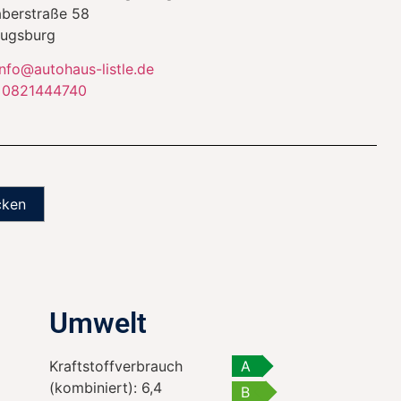
aberstraße 58
ugsburg
info@autohaus-listle.de
:
0821444740
cken
Umwelt
Kraftstoffverbrauch
A
(kombiniert):
6,4
B