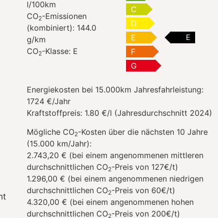
l/100km
C
CO
-Emissionen
2
D
(kombiniert):
144.0
E
E
g/km
CO
-Klasse:
E
F
2
G
Energiekosten bei 15.000km Jahresfahrleistung:
1724 €/Jahr
Kraftstoffpreis:
1.80 €/l (Jahresdurchschnitt 2024)
Mögliche CO
-Kosten über die nächsten 10 Jahre
2
(15.000 km/Jahr):
2.743,20 € (bei einem angenommenen mittleren
durchschnittlichen CO
-Preis von 127€/t)
2
1.296,00 € (bei einem angenommenen niedrigen
durchschnittlichen CO
-Preis von 60€/t)
2
nt
4.320,00 € (bei einem angenommenen hohen
durchschnittlichen CO
-Preis von 200€/t)
2