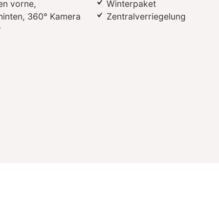
n vorne,
Winterpaket
hinten, 360° Kamera
Zentralverriegelung
r