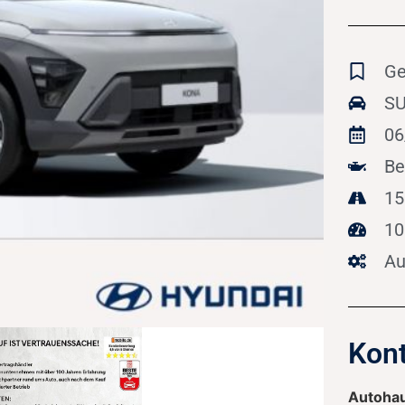
Ge
SU
06
Be
15
10
Au
Kont
Autohau