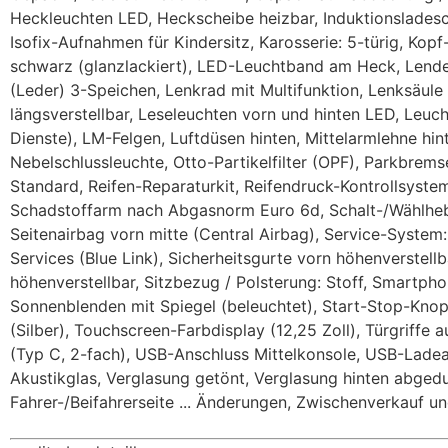
Heckleuchten LED, Heckscheibe heizbar, Induktionsladesc
Isofix-Aufnahmen für Kindersitz, Karosserie: 5-türig, Kopf
schwarz (glanzlackiert), LED-Leuchtband am Heck, Lendenwi
(Leder) 3-Speichen, Lenkrad mit Multifunktion, Lenksäule
längsverstellbar, Leseleuchten vorn und hinten LED, Leuc
Dienste), LM-Felgen, Luftdüsen hinten, Mittelarmlehne hin
Nebelschlussleuchte, Otto-Partikelfilter (OPF), Parkbrem
Standard, Reifen-Reparaturkit, Reifendruck-Kontrollsyste
Schadstoffarm nach Abgasnorm Euro 6d, Schalt-/Wählhebel
Seitenairbag vorn mitte (Central Airbag), Service-Syste
Services (Blue Link), Sicherheitsgurte vorn höhenverstellba
höhenverstellbar, Sitzbezug / Polsterung: Stoff, Smartpho
Sonnenblenden mit Spiegel (beleuchtet), Start-Stop-Knop
(Silber), Touchscreen-Farbdisplay (12,25 Zoll), Türgriff
(Typ C, 2-fach), USB-Anschluss Mittelkonsole, USB-Ladean
Akustikglas, Verglasung getönt, Verglasung hinten abgedu
Fahrer-/Beifahrerseite ... Änderungen, Zwischenverkauf un