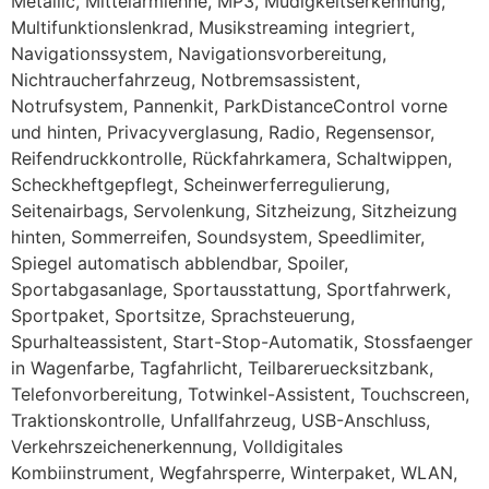
Metallic, Mittelarmlehne, MP3, Müdigkeitserkennung,
Multifunktionslenkrad, Musikstreaming integriert,
Navigationssystem, Navigationsvorbereitung,
Nichtraucherfahrzeug, Notbremsassistent,
Notrufsystem, Pannenkit, ParkDistanceControl vorne
und hinten, Privacyverglasung, Radio, Regensensor,
Reifendruckkontrolle, Rückfahrkamera, Schaltwippen,
Scheckheftgepflegt, Scheinwerferregulierung,
Seitenairbags, Servolenkung, Sitzheizung, Sitzheizung
hinten, Sommerreifen, Soundsystem, Speedlimiter,
Spiegel automatisch abblendbar, Spoiler,
Sportabgasanlage, Sportausstattung, Sportfahrwerk,
Sportpaket, Sportsitze, Sprachsteuerung,
Spurhalteassistent, Start-Stop-Automatik, Stossfaenger
in Wagenfarbe, Tagfahrlicht, Teilbareruecksitzbank,
Telefonvorbereitung, Totwinkel-Assistent, Touchscreen,
Traktionskontrolle, Unfallfahrzeug, USB-Anschluss,
Verkehrszeichenerkennung, Volldigitales
Kombiinstrument, Wegfahrsperre, Winterpaket, WLAN,