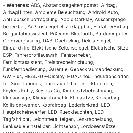
Weiteres:
ABS, Abstandsregeltempomat, Airbag,
AirbagHinten, Ambiente Beleuchtung, Android Auto,
Antriebsschlupfregelung, Apple CarPlay, Aussenspiegel
beheizbar, Außenspiegel el. anklappbar, BeifahrerAirbag,
Berganfahrassistent, BiXenon, Bluetooth, Bordcomputer,
Colorverglasung, DAB, Dachreling, Dekra Siegel,
Einparkhilfe, Elektrische Seitenspiegel, Elektrische Sitze,
ESP, Fahrerprofilauswahl, Fensterheber,
Fernlichtassistent, Freisprecheinrichtung,
Funkfernbedienung, Garantie, Gepäckraumabdeckung,
GW Plus, HEAD-UP-Display, HUAU neu, Induktionsladen
für Smartphones, Innenraumfilter, Inspektion neu,
Keyless Entry, Keyless Go, Kindersitzbefestigung,
Klimaanlage, Klimaautomatik, Klimasitze, Knieairbag,
Kollisionswarner, Kopfairbag, Lederlenkrad, LED-
Hauptscheinwerfer, LED-Rueckleuchten, LED-
Tagfahrlicht, Leichtmetallfelgen, Lenkradheizung,
Lenksäule einstellbar, Lichtsensor, Lordosenstütze,