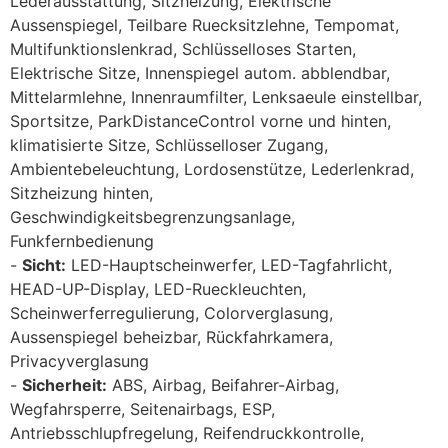
Lederausstattung, Sitzheizung, Elektrische
Aussenspiegel, Teilbare Ruecksitzlehne, Tempomat,
Multifunktionslenkrad, Schlüsselloses Starten,
Elektrische Sitze, Innenspiegel autom. abblendbar,
Mittelarmlehne, Innenraumfilter, Lenksaeule einstellbar,
Sportsitze, ParkDistanceControl vorne und hinten,
klimatisierte Sitze, Schlüsselloser Zugang,
Ambientebeleuchtung, Lordosenstütze, Lederlenkrad,
Sitzheizung hinten,
Geschwindigkeitsbegrenzungsanlage,
Funkfernbedienung
Sicht:
LED-Hauptscheinwerfer, LED-Tagfahrlicht,
HEAD-UP-Display, LED-Rueckleuchten,
Scheinwerferregulierung, Colorverglasung,
Aussenspiegel beheizbar, Rückfahrkamera,
Privacyverglasung
Sicherheit:
ABS, Airbag, Beifahrer-Airbag,
Wegfahrsperre, Seitenairbags, ESP,
Antriebsschlupfregelung, Reifendruckkontrolle,