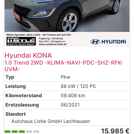
Hyundai
KONA
1.0 Trend 2WD -KLIMA-NAVI-PDC-SHZ-RFK-
UVM-
Typ
Pkw
Leistung
88 kW / 120 PS
Kilometerstand
59.408 km
Erstzulassung
06/2021
Standort
Autohaus Listle GmbH Lechhausen
15.985 €