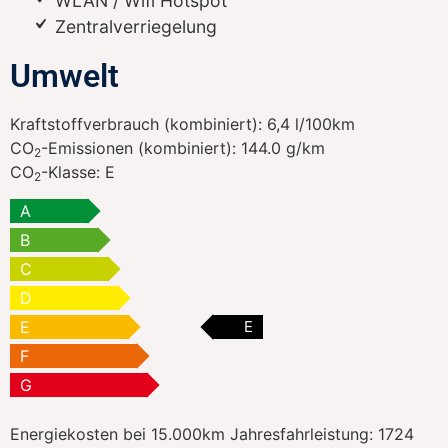
WLAN / Wifi Hotspot
Zentralverriegelung
Umwelt
Kraftstoffverbrauch (kombiniert):
6,4 l/100km
CO
-Emissionen (kombiniert):
144.0 g/km
2
CO
-Klasse:
E
2
A
B
C
D
E
E
F
G
Energiekosten bei 15.000km Jahresfahrleistung:
1724