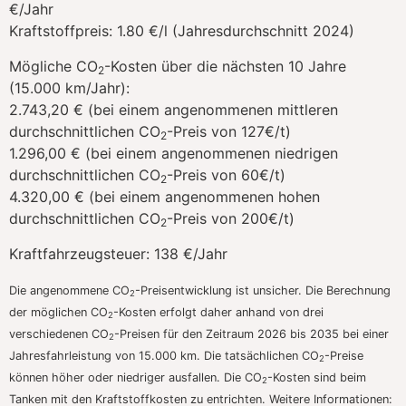
€/Jahr
Kraftstoffpreis:
1.80 €/l (Jahresdurchschnitt 2024)
Mögliche CO
-Kosten über die nächsten 10 Jahre
2
(15.000 km/Jahr):
2.743,20 € (bei einem angenommenen mittleren
durchschnittlichen CO
-Preis von 127€/t)
2
1.296,00 € (bei einem angenommenen niedrigen
durchschnittlichen CO
-Preis von 60€/t)
2
4.320,00 € (bei einem angenommenen hohen
durchschnittlichen CO
-Preis von 200€/t)
2
Kraftfahrzeugsteuer:
138 €/Jahr
Die angenommene CO
-Preisentwicklung ist unsicher. Die Berechnung
2
der möglichen CO
-Kosten erfolgt daher anhand von drei
2
verschiedenen CO
-Preisen für den Zeitraum 2026 bis 2035 bei einer
2
Jahresfahrleistung von 15.000 km. Die tatsächlichen CO
-Preise
2
können höher oder niedriger ausfallen. Die CO
-Kosten sind beim
2
Tanken mit den Kraftstoffkosten zu entrichten. Weitere Informationen: