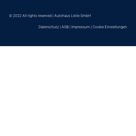
© 2022 All rights reserved | Autohaus Listle GmbH
Datenschutz
|
AGB
|
Impressum
|
Cookie Einstellungen