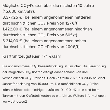
Mögliche CO
-Kosten über die nächsten 10 Jahre
2
(15.000 km/Jahr):
3.377,25 € (bei einem angenommenen mittleren
durchschnittlichen CO
-Preis von 127€/t)
2
1.422,00 € (bei einem angenommenen niedrigen
durchschnittlichen CO
-Preis von 60€/t)
2
5.214,00 € (bei einem angenommenen hohen
durchschnittlichen CO
-Preis von 200€/t)
2
Kraftfahrzeugsteuer:
174 €/Jahr
Die angenommene CO
-Preisentwicklung ist unsicher. Die Berechnung
2
der möglichen CO
-Kosten erfolgt daher anhand von drei
2
verschiedenen CO
-Preisen für den Zeitraum 2026 bis 2035 bei einer
2
Jahresfahrleistung von 15.000 km. Die tatsächlichen CO
-Preise
2
können höher oder niedriger ausfallen. Die CO
-Kosten sind beim
2
Tanken mit den Kraftstoffkosten zu entrichten. Weitere Informationen:
www.dat.de/co2