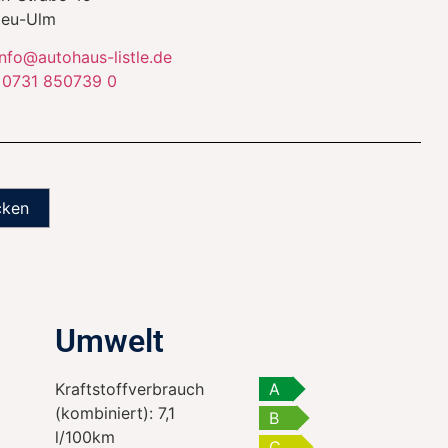
eu-Ulm
info@autohaus-listle.de
:
0731 850739 0
cken
Umwelt
Kraftstoffverbrauch
A
(kombiniert):
7,1
B
l/100km
C