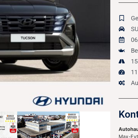
Ge
SU
06
Be
15
11
Au
Kont
Autohau
Max-Eyt