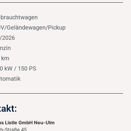
brauchtwagen
V/Geländewagen/Pickup
/2026
nzin
 km
0 kW / 150 PS
tomatik
akt:
s Listle GmbH Neu-Ulm
h-Straße 45