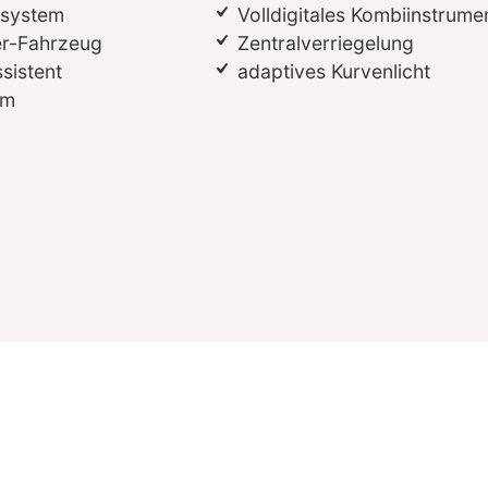
ssystem
Volldigitales Kombiinstrume
er-Fahrzeug
Zentralverriegelung
sistent
adaptives Kurvenlicht
em