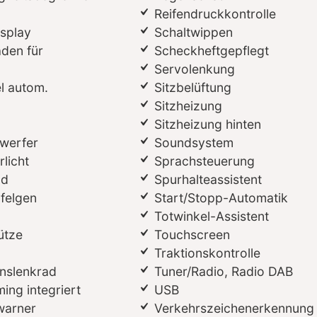
Reifendruckkontrolle
splay
Schaltwippen
aden für
Scheckheftgepflegt
Servolenkung
l autom.
Sitzbelüftung
Sitzheizung
Sitzheizung hinten
werfer
Soundsystem
licht
Sprachsteuerung
ad
Spurhalteassistent
lfelgen
Start/Stopp-Automatik
Totwinkel-Assistent
ütze
Touchscreen
Traktionskontrolle
onslenkrad
Tuner/Radio, Radio DAB
ing integriert
USB
warner
Verkehrszeichenerkennung