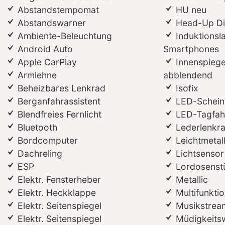
Abstandstempomat
HU neu
Abstandswarner
Head-Up Di
Ambiente-Beleuchtung
Induktionsl
Android Auto
Smartphones
Apple CarPlay
Innenspiege
Armlehne
abblendend
Beheizbares Lenkrad
Isofix
Berganfahrassistent
LED-Schein
Blendfreies Fernlicht
LED-Tagfahr
Bluetooth
Lederlenkr
Bordcomputer
Leichtmetal
Dachreling
Lichtsensor
ESP
Lordosenst
Elektr. Fensterheber
Metallic
Elektr. Heckklappe
Multifunkti
Elektr. Seitenspiegel
Musikstream
Elektr. Seitenspiegel
Müdigkeits