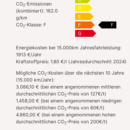
CO
-Emissionen
2
D
(kombiniert):
162.0
E
g/km
CO
-Klasse:
F
F
F
2
G
Energiekosten bei 15.000km Jahresfahrleistung:
1913 €/Jahr
Kraftstoffpreis:
1.80 €/l (Jahresdurchschnitt 2024)
Mögliche CO
-Kosten über die nächsten 10 Jahre
2
(15.000 km/Jahr):
3.086,10 € (bei einem angenommenen mittleren
durchschnittlichen CO
-Preis von 127€/t)
2
1.458,00 € (bei einem angenommenen niedrigen
durchschnittlichen CO
-Preis von 60€/t)
2
4.860,00 € (bei einem angenommenen hohen
durchschnittlichen CO
-Preis von 200€/t)
2