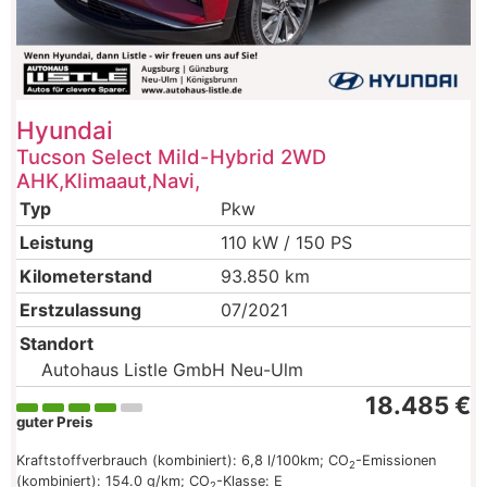
Hyundai
Tucson Select Mild-Hybrid 2WD
AHK,Klimaaut,Navi,
Typ
Pkw
Leistung
110 kW / 150 PS
Kilometerstand
93.850 km
Erstzulassung
07/2021
Standort
Autohaus Listle GmbH Neu-Ulm
18.485 €
guter Preis
Kraftstoffverbrauch (kombiniert):
6,8 l/100km
;
CO
-Emissionen
2
(kombiniert):
154.0 g/km
;
CO
-Klasse:
E
2