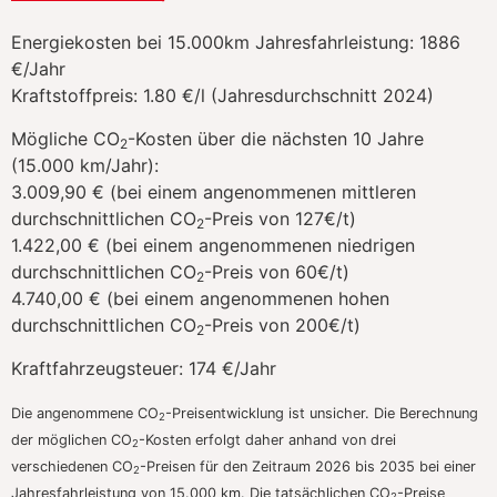
Energiekosten bei 15.000km Jahresfahrleistung:
1886
€/Jahr
Kraftstoffpreis:
1.80 €/l (Jahresdurchschnitt 2024)
Mögliche CO
-Kosten über die nächsten 10 Jahre
2
(15.000 km/Jahr):
3.009,90 € (bei einem angenommenen mittleren
durchschnittlichen CO
-Preis von 127€/t)
2
1.422,00 € (bei einem angenommenen niedrigen
durchschnittlichen CO
-Preis von 60€/t)
2
4.740,00 € (bei einem angenommenen hohen
durchschnittlichen CO
-Preis von 200€/t)
2
Kraftfahrzeugsteuer:
174 €/Jahr
Die angenommene CO
-Preisentwicklung ist unsicher. Die Berechnung
2
der möglichen CO
-Kosten erfolgt daher anhand von drei
2
verschiedenen CO
-Preisen für den Zeitraum 2026 bis 2035 bei einer
2
Jahresfahrleistung von 15.000 km. Die tatsächlichen CO
-Preise
2