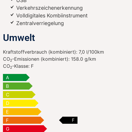
USB
Verkehrszeichenerkennung
Volldigitales Kombiinstrument
Zentralverriegelung
Umwelt
Kraftstoffverbrauch (kombiniert):
7,0 l/100km
CO
-Emissionen (kombiniert):
158.0 g/km
2
CO
-Klasse:
F
2
A
B
C
D
E
F
F
G