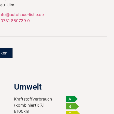
eu-Ulm
info@autohaus-listle.de
:
0731 850739 0
cken
Umwelt
Kraftstoffverbrauch
A
(kombiniert):
7,1
B
l/100km
C