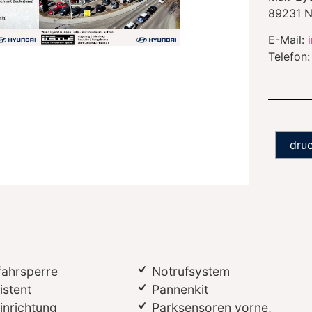
89231
N
E-Mail:
Telefon
dru
fahrsperre
Notrufsystem
istent
Pannenkit
inrichtung
Parksensoren vorne,