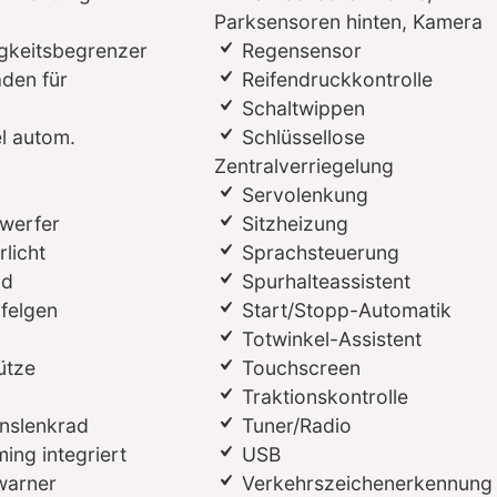
Parksensoren hinten, Kamera
gkeitsbegrenzer
Regensensor
aden für
Reifendruckkontrolle
Schaltwippen
l autom.
Schlüssellose
Zentralverriegelung
Servolenkung
werfer
Sitzheizung
licht
Sprachsteuerung
ad
Spurhalteassistent
lfelgen
Start/Stopp-Automatik
Totwinkel-Assistent
ütze
Touchscreen
Traktionskontrolle
onslenkrad
Tuner/Radio
ing integriert
USB
warner
Verkehrszeichenerkennung