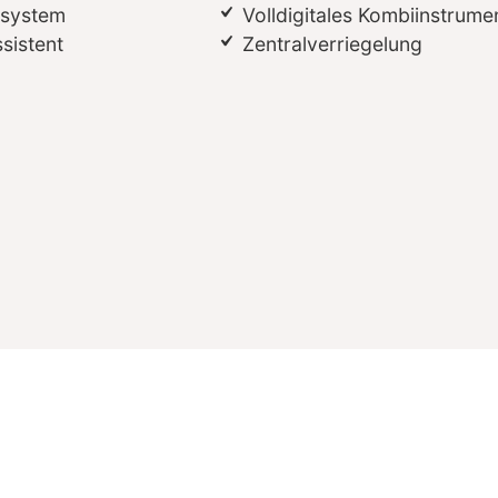
ssystem
Volldigitales Kombiinstrume
sistent
Zentralverriegelung