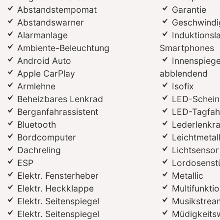
Abstandstempomat
Garantie
Abstandswarner
Geschwindi
Alarmanlage
Induktionsl
Ambiente-Beleuchtung
Smartphones
Android Auto
Innenspiege
Apple CarPlay
abblendend
Armlehne
Isofix
Beheizbares Lenkrad
LED-Schein
Berganfahrassistent
LED-Tagfahr
Bluetooth
Lederlenkr
Bordcomputer
Leichtmetal
Dachreling
Lichtsensor
ESP
Lordosenst
Elektr. Fensterheber
Metallic
Elektr. Heckklappe
Multifunkti
Elektr. Seitenspiegel
Musikstream
Elektr. Seitenspiegel
Müdigkeits