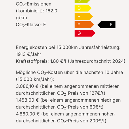
CO
-Emissionen
2
D
(kombiniert):
162.0
E
g/km
CO
-Klasse:
F
F
F
2
G
Energiekosten bei 15.000km Jahresfahrleistung:
1913 €/Jahr
Kraftstoffpreis:
1.80 €/l (Jahresdurchschnitt 2024)
Mögliche CO
-Kosten über die nächsten 10 Jahre
2
(15.000 km/Jahr):
3.086,10 € (bei einem angenommenen mittleren
durchschnittlichen CO
-Preis von 127€/t)
2
1.458,00 € (bei einem angenommenen niedrigen
durchschnittlichen CO
-Preis von 60€/t)
2
4.860,00 € (bei einem angenommenen hohen
durchschnittlichen CO
-Preis von 200€/t)
2