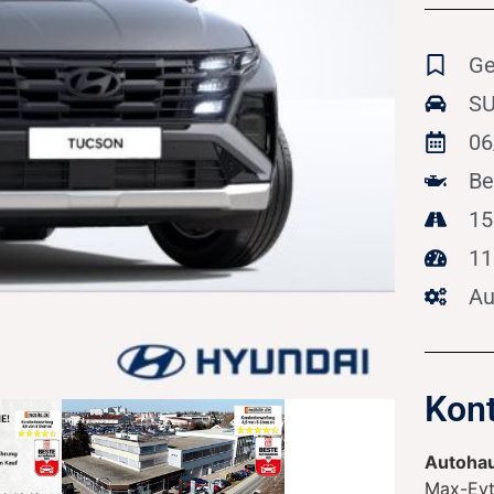
Ge
SU
06
Be
15
11
Au
Kont
Autohau
Max-Eyt