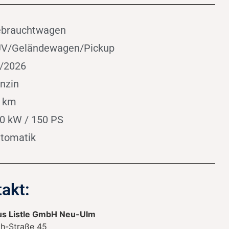
brauchtwagen
V/Geländewagen/Pickup
/2026
nzin
 km
0 kW / 150 PS
tomatik
akt:
s Listle GmbH Neu-Ulm
h-Straße 45