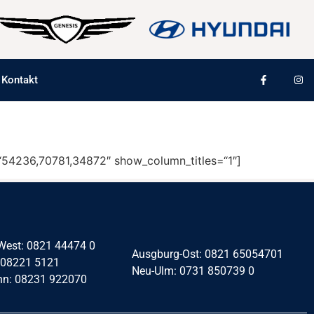
Kontakt
s=“54236,70781,34872″ show_column_titles=“1″]
West: 0821 44474 0
Ausgburg-Ost: 0821 65054701
 08221 5121
Neu-Ulm: 0731 850739 0
nn: 08231 922070