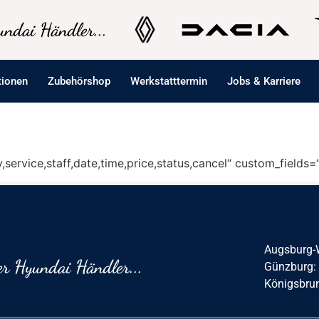
ndai Händler...
tionen
Zubehörshop
Werkstatttermin
Jobs & Karriere
service,staff,date,time,price,status,cancel“ custom_field
Augsburg-
r Hyundai Händler...
Günzburg:
Königsbru