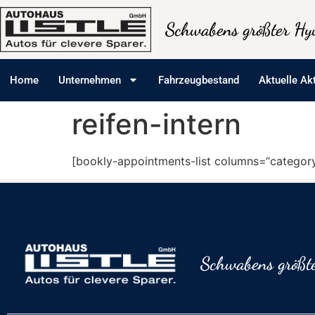
Inhalt
springen
Schwabens größter Hyu
Home
Unternehmen
Fahrzeugbestand
Aktuelle Ak
reifen-intern
[bookly-appointments-list columns=“category,
Schwabens größte