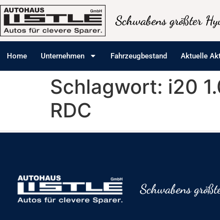
Inhalt
springen
Schwabens größter Hyu
Home
Unternehmen
Fahrzeugbestand
Aktuelle Ak
Schlagwort:
i20 1
RDC
Schwabens größte