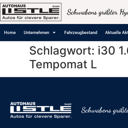
Inhalt
springen
Schwabens größter Hyu
Home
Unternehmen
Fahrzeugbestand
Aktuelle Ak
Schlagwort:
i30 1
Tempomat L
Schwabens größte