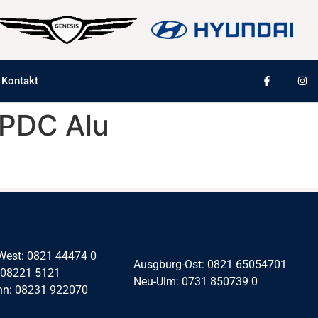
Kontakt
a PDC Alu
West: 0821 44474 0
Ausgburg-Ost: 0821 65054701
 08221 5121
Neu-Ulm: 0731 850739 0
nn: 08231 922070