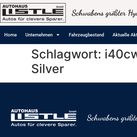
Inhalt
springen
Schwabens größter Hyu
Home
Unternehmen
Fahrzeugbestand
Aktuelle Ak
Schlagwort:
i40cw
Silver
Schwabens größte