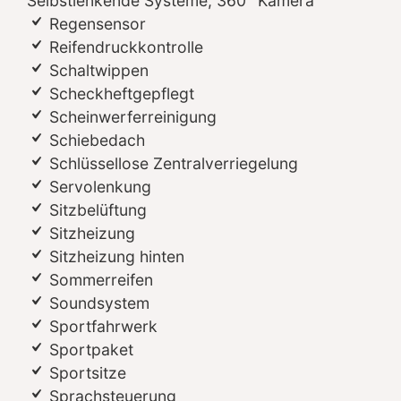
Selbstlenkende Systeme, 360° Kamera
Regensensor
Reifendruckkontrolle
Schaltwippen
Scheckheftgepflegt
Scheinwerferreinigung
Schiebedach
Schlüssellose Zentralverriegelung
Servolenkung
Sitzbelüftung
Sitzheizung
Sitzheizung hinten
Sommerreifen
Soundsystem
Sportfahrwerk
Sportpaket
Sportsitze
Sprachsteuerung