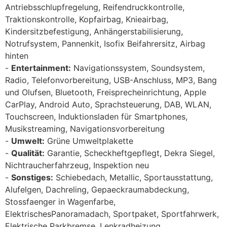
Antriebsschlupfregelung, Reifendruckkontrolle,
Traktionskontrolle, Kopfairbag, Knieairbag,
Kindersitzbefestigung, Anhängerstabilisierung,
Notrufsystem, Pannenkit, Isofix Beifahrersitz, Airbag
hinten
Entertainment:
Navigationssystem, Soundsystem,
Radio, Telefonvorbereitung, USB-Anschluss, MP3, Bang
und Olufsen, Bluetooth, Freisprecheinrichtung, Apple
CarPlay, Android Auto, Sprachsteuerung, DAB, WLAN,
Touchscreen, Induktionsladen für Smartphones,
Musikstreaming, Navigationsvorbereitung
Umwelt:
Grüne Umweltplakette
Qualität:
Garantie, Scheckheftgepflegt, Dekra Siegel,
Nichtraucherfahrzeug, Inspektion neu
Sonstiges:
Schiebedach, Metallic, Sportausstattung,
Alufelgen, Dachreling, Gepaeckraumabdeckung,
Stossfaenger in Wagenfarbe,
ElektrischesPanoramadach, Sportpaket, Sportfahrwerk,
Elektrische Parkbremse, Lenkradheizung,