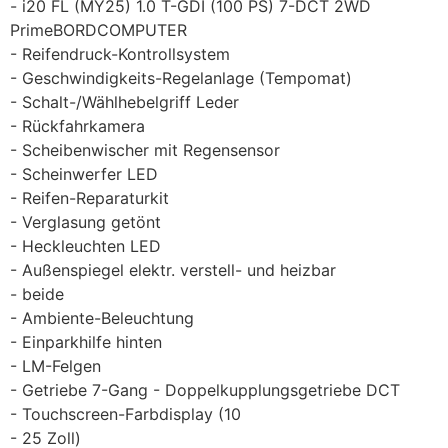
i20 FL (MY25) 1.0 T-GDI (100 PS) 7-DCT 2WD
PrimeBORDCOMPUTER
Reifendruck-Kontrollsystem
Geschwindigkeits-Regelanlage (Tempomat)
Schalt-/Wählhebelgriff Leder
Rückfahrkamera
Scheibenwischer mit Regensensor
Scheinwerfer LED
Reifen-Reparaturkit
Verglasung getönt
Heckleuchten LED
Außenspiegel elektr. verstell- und heizbar
beide
Ambiente-Beleuchtung
Einparkhilfe hinten
LM-Felgen
Getriebe 7-Gang - Doppelkupplungsgetriebe DCT
Touchscreen-Farbdisplay (10
25 Zoll)