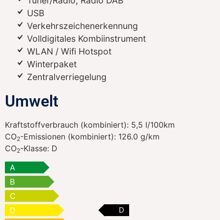
Tuner/Radio, Radio DAB
USB
Verkehrszeichenerkennung
Volldigitales Kombiinstrument
WLAN / Wifi Hotspot
Winterpaket
Zentralverriegelung
Umwelt
Kraftstoffverbrauch (kombiniert):
5,5 l/100km
CO
-Emissionen (kombiniert):
126.0 g/km
2
CO
-Klasse:
D
2
A
B
C
D
D