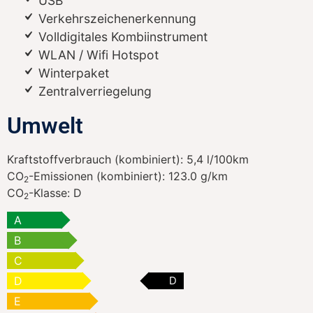
USB
Verkehrszeichenerkennung
Volldigitales Kombiinstrument
WLAN / Wifi Hotspot
Winterpaket
Zentralverriegelung
Umwelt
Kraftstoffverbrauch (kombiniert):
5,4 l/100km
CO
-Emissionen (kombiniert):
123.0 g/km
2
CO
-Klasse:
D
2
A
B
C
D
D
E