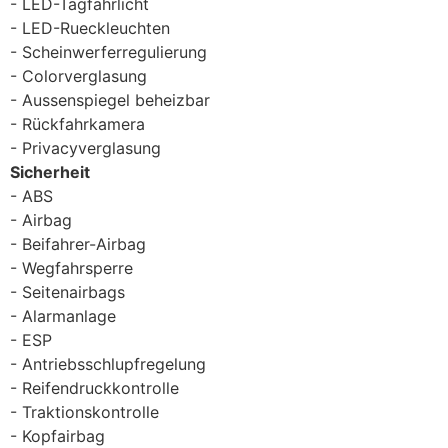
LED-Tagfahrlicht
LED-Rueckleuchten
Scheinwerferregulierung
Colorverglasung
Aussenspiegel beheizbar
Rückfahrkamera
Privacyverglasung
Sicherheit
ABS
Airbag
Beifahrer-Airbag
Wegfahrsperre
Seitenairbags
Alarmanlage
ESP
Antriebsschlupfregelung
Reifendruckkontrolle
Traktionskontrolle
Kopfairbag