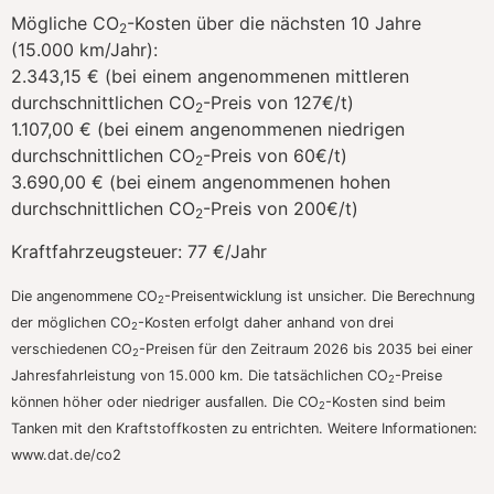
Mögliche CO
-Kosten über die nächsten 10 Jahre
2
(15.000 km/Jahr):
2.343,15 € (bei einem angenommenen mittleren
durchschnittlichen CO
-Preis von 127€/t)
2
1.107,00 € (bei einem angenommenen niedrigen
durchschnittlichen CO
-Preis von 60€/t)
2
3.690,00 € (bei einem angenommenen hohen
durchschnittlichen CO
-Preis von 200€/t)
2
Kraftfahrzeugsteuer:
77 €/Jahr
Die angenommene CO
-Preisentwicklung ist unsicher. Die Berechnung
2
der möglichen CO
-Kosten erfolgt daher anhand von drei
2
verschiedenen CO
-Preisen für den Zeitraum 2026 bis 2035 bei einer
2
Jahresfahrleistung von 15.000 km. Die tatsächlichen CO
-Preise
2
können höher oder niedriger ausfallen. Die CO
-Kosten sind beim
2
Tanken mit den Kraftstoffkosten zu entrichten. Weitere Informationen:
www.dat.de/co2