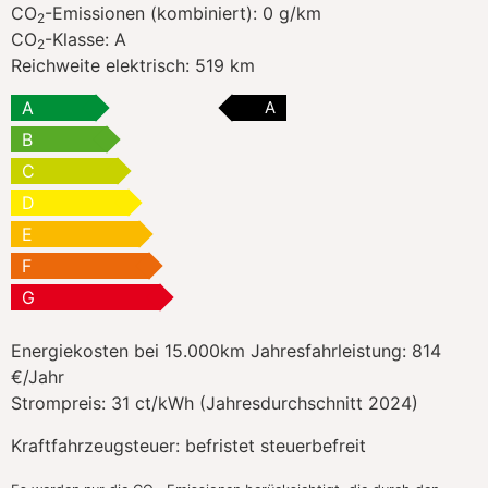
CO
-Emissionen (kombiniert):
0 g/km
2
CO
-Klasse:
A
2
Reichweite elektrisch:
519 km
A
A
B
C
D
E
F
G
Energiekosten bei 15.000km Jahresfahrleistung:
814
€/Jahr
Strompreis:
31 ct/kWh (Jahresdurchschnitt 2024)
Kraftfahrzeugsteuer:
befristet steuerbefreit