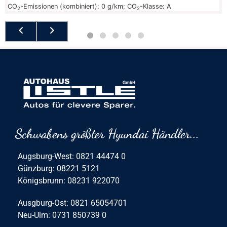
CO
-Emissionen (kombiniert):
0 g/km
;
CO
-Klasse:
A
2
2
Schwabens größter Hyundai Händler...
Augsburg-West: 0821 44474 0
Günzburg: 08221 5121
Königsbrunn: 08231 922070
Ausgburg-Ost: 0821 65054701
Neu-Ulm: 0731 850739 0