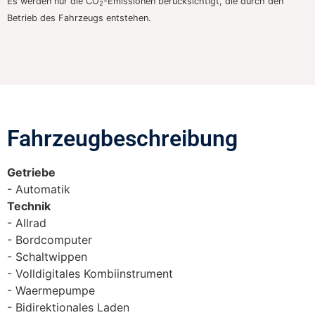
Es werden nur die CO
-Emissionen berücksichtigt, die durch den
2
Betrieb des Fahrzeugs entstehen.
Fahrzeugbeschreibung​
Getriebe
Automatik
Technik
Allrad
Bordcomputer
Schaltwippen
Volldigitales Kombiinstrument
Waermepumpe
Bidirektionales Laden