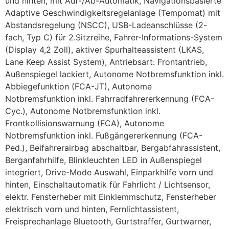
und hinten, mit Auf-/Ab-Automatik, Navigationsbasierte
Adaptive Geschwindigkeitsregelanlage (Tempomat) mit
Abstandsregelung (NSCC), USB-Ladeanschlüsse (2-
fach, Typ C) für 2.Sitzreihe, Fahrer-Informations-System
(Display 4,2 Zoll), aktiver Spurhalteassistent (LKAS,
Lane Keep Assist System), Antriebsart: Frontantrieb,
Außenspiegel lackiert, Autonome Notbremsfunktion inkl.
Abbiegefunktion (FCA-JT), Autonome
Notbremsfunktion inkl. Fahrradfahrererkennung (FCA-
Cyc.), Autonome Notbremsfunktion inkl.
Frontkollisionswarnung (FCA), Autonome
Notbremsfunktion inkl. Fußgängererkennung (FCA-
Ped.), Beifahrerairbag abschaltbar, Bergabfahrassistent,
Berganfahrhilfe, Blinkleuchten LED in Außenspiegel
integriert, Drive-Mode Auswahl, Einparkhilfe vorn und
hinten, Einschaltautomatik für Fahrlicht / Lichtsensor,
elektr. Fensterheber mit Einklemmschutz, Fensterheber
elektrisch vorn und hinten, Fernlichtassistent,
Freisprechanlage Bluetooth, Gurtstraffer, Gurtwarner,