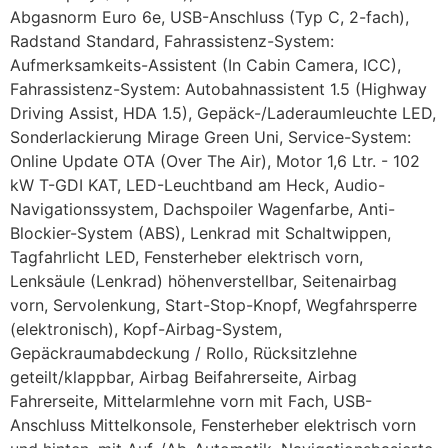
Abgasnorm Euro 6e, USB-Anschluss (Typ C, 2-fach),
Radstand Standard, Fahrassistenz-System:
Aufmerksamkeits-Assistent (In Cabin Camera, ICC),
Fahrassistenz-System: Autobahnassistent 1.5 (Highway
Driving Assist, HDA 1.5), Gepäck-/Laderaumleuchte LED,
Sonderlackierung Mirage Green Uni, Service-System:
Online Update OTA (Over The Air), Motor 1,6 Ltr. - 102
kW T-GDI KAT, LED-Leuchtband am Heck, Audio-
Navigationssystem, Dachspoiler Wagenfarbe, Anti-
Blockier-System (ABS), Lenkrad mit Schaltwippen,
Tagfahrlicht LED, Fensterheber elektrisch vorn,
Lenksäule (Lenkrad) höhenverstellbar, Seitenairbag
vorn, Servolenkung, Start-Stop-Knopf, Wegfahrsperre
(elektronisch), Kopf-Airbag-System,
Gepäckraumabdeckung / Rollo, Rücksitzlehne
geteilt/klappbar, Airbag Beifahrerseite, Airbag
Fahrerseite, Mittelarmlehne vorn mit Fach, USB-
Anschluss Mittelkonsole, Fensterheber elektrisch vorn