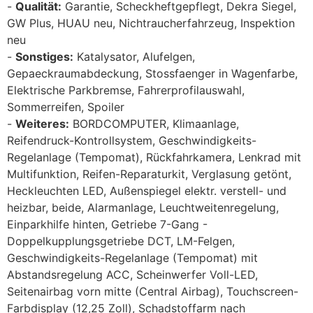
Qualität:
Garantie, Scheckheftgepflegt, Dekra Siegel,
GW Plus, HUAU neu, Nichtraucherfahrzeug, Inspektion
neu
Sonstiges:
Katalysator, Alufelgen,
Gepaeckraumabdeckung, Stossfaenger in Wagenfarbe,
Elektrische Parkbremse, Fahrerprofilauswahl,
Sommerreifen, Spoiler
Weiteres:
BORDCOMPUTER, Klimaanlage,
Reifendruck-Kontrollsystem, Geschwindigkeits-
Regelanlage (Tempomat), Rückfahrkamera, Lenkrad mit
Multifunktion, Reifen-Reparaturkit, Verglasung getönt,
Heckleuchten LED, Außenspiegel elektr. verstell- und
heizbar, beide, Alarmanlage, Leuchtweitenregelung,
Einparkhilfe hinten, Getriebe 7-Gang -
Doppelkupplungsgetriebe DCT, LM-Felgen,
Geschwindigkeits-Regelanlage (Tempomat) mit
Abstandsregelung ACC, Scheinwerfer Voll-LED,
Seitenairbag vorn mitte (Central Airbag), Touchscreen-
Farbdisplay (12,25 Zoll), Schadstoffarm nach