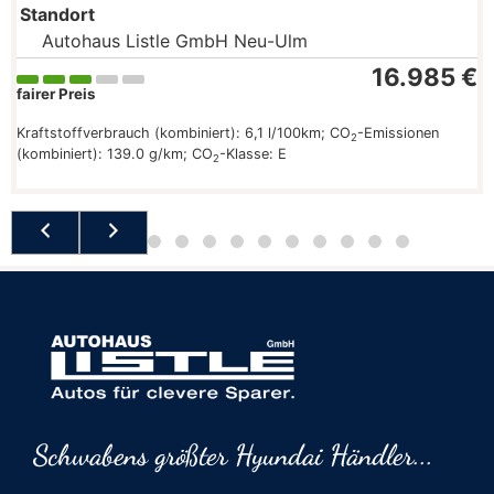
Standort
Autohaus Listle GmbH Neu-Ulm
16.985 €
fairer Preis
Kraftstoffverbrauch (kombiniert):
6,1 l/100km
;
CO
-Emissionen
2
(kombiniert):
139.0 g/km
;
CO
-Klasse:
E
2
Schwabens größter Hyundai Händler...