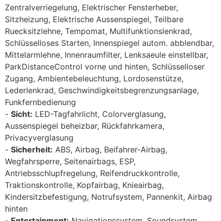
Zentralverriegelung, Elektrischer Fensterheber,
Sitzheizung, Elektrische Aussenspiegel, Teilbare
Ruecksitzlehne, Tempomat, Multifunktionslenkrad,
Schlüsselloses Starten, Innenspiegel autom. abblendbar,
Mittelarmlehne, Innenraumfilter, Lenksaeule einstellbar,
ParkDistanceControl vorne und hinten, Schlüsselloser
Zugang, Ambientebeleuchtung, Lordosenstütze,
Lederlenkrad, Geschwindigkeitsbegrenzungsanlage,
Funkfernbedienung
Sicht:
LED-Tagfahrlicht, Colorverglasung,
Aussenspiegel beheizbar, Rückfahrkamera,
Privacyverglasung
Sicherheit:
ABS, Airbag, Beifahrer-Airbag,
Wegfahrsperre, Seitenairbags, ESP,
Antriebsschlupfregelung, Reifendruckkontrolle,
Traktionskontrolle, Kopfairbag, Knieairbag,
Kindersitzbefestigung, Notrufsystem, Pannenkit, Airbag
hinten
Entertainment:
Navigationssystem, Soundsystem,