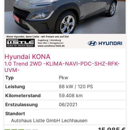
Hyundai
KONA
1.0 Trend 2WD -KLIMA-NAVI-PDC-SHZ-RFK-
UVM-
Typ
Pkw
Leistung
88 kW / 120 PS
Kilometerstand
59.408 km
Erstzulassung
06/2021
Standort
Autohaus Listle GmbH Lechhausen
15.985 €