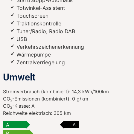
Start/Stopp-Automatik
Totwinkel-Assistent
Touchscreen
Traktionskontrolle
Tuner/Radio, Radio DAB
USB
Verkehrszeichenerkennung
Wärmepumpe
Zentralverriegelung
Umwelt
Stromverbrauch (kombiniert):
14,3 kWh/100km
CO
-Emissionen (kombiniert):
0 g/km
2
CO
-Klasse:
A
2
Reichweite elektrisch:
305 km
A
A
B