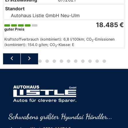
Standort
Autohaus Listle GmbH Neu-Ulm
18.485 €
guter Preis
Kraftstoffverbrauch (kombiniert):
6,8 l/100km
;
CO
-Emissionen
2
(kombiniert):
154.0 g/km
;
CO
-Klasse:
E
2
Schwabens größter Hyundai Händler...