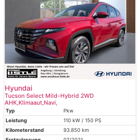
Hyundai
Tucson Select Mild-Hybrid 2WD
AHK,Klimaaut,Navi,
Typ
Pkw
Leistung
110 kW / 150 PS
Kilometerstand
93.850 km
Erstzulassung
07/2021