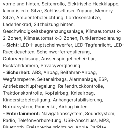
vorne und hinten, Seitenrollo, Elektrische Heckklappe,
klimatisierte Sitze, Schlüsselloser Zugang, Memory
Sitze, Ambientebeleuchtung, Lordosenstütze,
Lederlenkrad, Sitzheizung hinten,
Geschwindigkeitsbegrenzungsanlage, Klimaautomatik-
2-Zonen, Klimaautomatik-3-Zonen, Funkfernbedienung
Sicht:
LED-Hauptscheinwerfer, LED-Tagfahrlicht, LED-
Rueckleuchten, Scheinwerferregulierung,
Colorverglasung, Aussenspiegel beheizbar,
Rückfahrkamera, Privacyverglasung
Sicherheit:
ABS, Airbag, Beifahrer-Airbag,
Wegfahrsperre, Seitenairbags, Alarmanlage, ESP,
Antriebsschlupfregelung, Reifendruckkontrolle,
Traktionskontrolle, Kopfairbag, Knieairbag,
Kindersitzbefestigung, Anhängerstabilisierung,
Notrufsystem, Pannenkit, Airbag hinten
Entertainment:
Navigationssystem, Soundsystem,
Radio, Telefonvorbereitung, USB-Anschluss, MP3,
Bluetooth, Freisprecheinrichtung, Apple CarPlay,