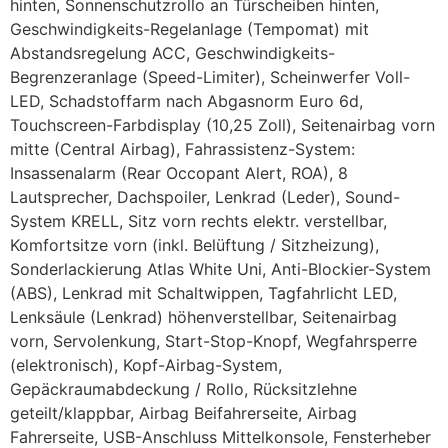
hinten, Sonnenschutzrollo an Türscheiben hinten,
Geschwindigkeits-Regelanlage (Tempomat) mit
Abstandsregelung ACC, Geschwindigkeits-
Begrenzeranlage (Speed-Limiter), Scheinwerfer Voll-
LED, Schadstoffarm nach Abgasnorm Euro 6d,
Touchscreen-Farbdisplay (10,25 Zoll), Seitenairbag vorn
mitte (Central Airbag), Fahrassistenz-System:
Insassenalarm (Rear Occopant Alert, ROA), 8
Lautsprecher, Dachspoiler, Lenkrad (Leder), Sound-
System KRELL, Sitz vorn rechts elektr. verstellbar,
Komfortsitze vorn (inkl. Belüftung / Sitzheizung),
Sonderlackierung Atlas White Uni, Anti-Blockier-System
(ABS), Lenkrad mit Schaltwippen, Tagfahrlicht LED,
Lenksäule (Lenkrad) höhenverstellbar, Seitenairbag
vorn, Servolenkung, Start-Stop-Knopf, Wegfahrsperre
(elektronisch), Kopf-Airbag-System,
Gepäckraumabdeckung / Rollo, Rücksitzlehne
geteilt/klappbar, Airbag Beifahrerseite, Airbag
Fahrerseite, USB-Anschluss Mittelkonsole, Fensterheber