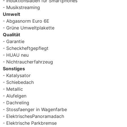
Induktionsladen für Smartphones
Musikstreaming
Umwelt
Abgasnorm Euro 6E
Grüne Umweltplakette
Qualität
Garantie
Scheckheftgepflegt
HUAU neu
Nichtraucherfahrzeug
Sonstiges
Katalysator
Schiebedach
Metallic
Alufelgen
Dachreling
Stossfaenger in Wagenfarbe
ElektrischesPanoramadach
Elektrische Parkbremse