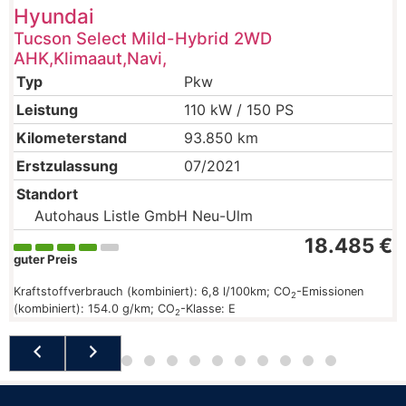
Hyundai
Tucson Select Mild-Hybrid 2WD
AHK,Klimaaut,Navi,
Typ
Pkw
Leistung
110 kW / 150 PS
Kilometerstand
93.850 km
Erstzulassung
07/2021
Standort
Autohaus Listle GmbH Neu-Ulm
18.485 €
guter Preis
Kraftstoffverbrauch (kombiniert):
6,8 l/100km
;
CO
-Emissionen
2
(kombiniert):
154.0 g/km
;
CO
-Klasse:
E
2