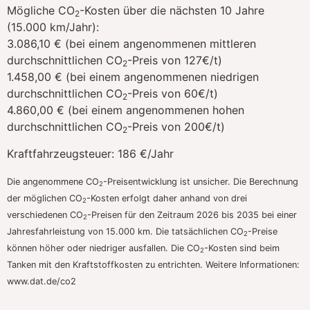
Mögliche CO
-Kosten über die nächsten 10 Jahre
2
(15.000 km/Jahr):
3.086,10 € (bei einem angenommenen mittleren
durchschnittlichen CO
-Preis von 127€/t)
2
1.458,00 € (bei einem angenommenen niedrigen
durchschnittlichen CO
-Preis von 60€/t)
2
4.860,00 € (bei einem angenommenen hohen
durchschnittlichen CO
-Preis von 200€/t)
2
Kraftfahrzeugsteuer:
186 €/Jahr
Die angenommene CO
-Preisentwicklung ist unsicher. Die Berechnung
2
der möglichen CO
-Kosten erfolgt daher anhand von drei
2
verschiedenen CO
-Preisen für den Zeitraum 2026 bis 2035 bei einer
2
Jahresfahrleistung von 15.000 km. Die tatsächlichen CO
-Preise
2
können höher oder niedriger ausfallen. Die CO
-Kosten sind beim
2
Tanken mit den Kraftstoffkosten zu entrichten. Weitere Informationen:
www.dat.de/co2