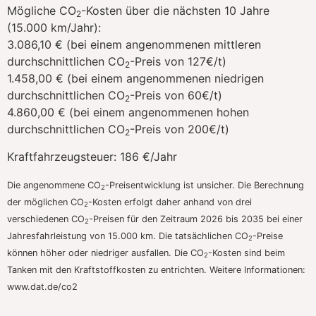
Mögliche CO
-Kosten über die nächsten 10 Jahre
2
(15.000 km/Jahr):
3.086,10 € (bei einem angenommenen mittleren
durchschnittlichen CO
-Preis von 127€/t)
2
1.458,00 € (bei einem angenommenen niedrigen
durchschnittlichen CO
-Preis von 60€/t)
2
4.860,00 € (bei einem angenommenen hohen
durchschnittlichen CO
-Preis von 200€/t)
2
Kraftfahrzeugsteuer:
186 €/Jahr
Die angenommene CO
-Preisentwicklung ist unsicher. Die Berechnung
2
der möglichen CO
-Kosten erfolgt daher anhand von drei
2
verschiedenen CO
-Preisen für den Zeitraum 2026 bis 2035 bei einer
2
Jahresfahrleistung von 15.000 km. Die tatsächlichen CO
-Preise
2
können höher oder niedriger ausfallen. Die CO
-Kosten sind beim
2
Tanken mit den Kraftstoffkosten zu entrichten. Weitere Informationen:
www.dat.de/co2