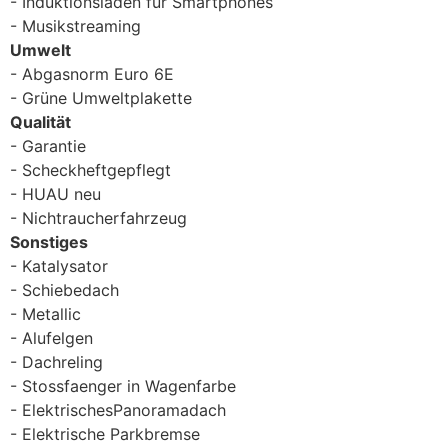
Induktionsladen für Smartphones
Musikstreaming
Umwelt
Abgasnorm Euro 6E
Grüne Umweltplakette
Qualität
Garantie
Scheckheftgepflegt
HUAU neu
Nichtraucherfahrzeug
Sonstiges
Katalysator
Schiebedach
Metallic
Alufelgen
Dachreling
Stossfaenger in Wagenfarbe
ElektrischesPanoramadach
Elektrische Parkbremse