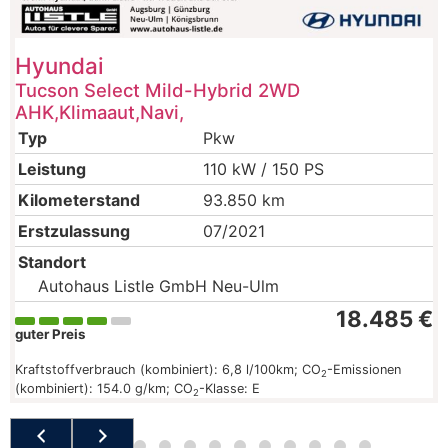
Hyundai
Tucson Select Mild-Hybrid 2WD
AHK,Klimaaut,Navi,
Typ
Pkw
Leistung
110 kW / 150 PS
Kilometerstand
93.850 km
Erstzulassung
07/2021
Standort
Autohaus Listle GmbH Neu-Ulm
18.485 €
guter Preis
Kraftstoffverbrauch (kombiniert):
6,8 l/100km
;
CO
-Emissionen
2
(kombiniert):
154.0 g/km
;
CO
-Klasse:
E
2