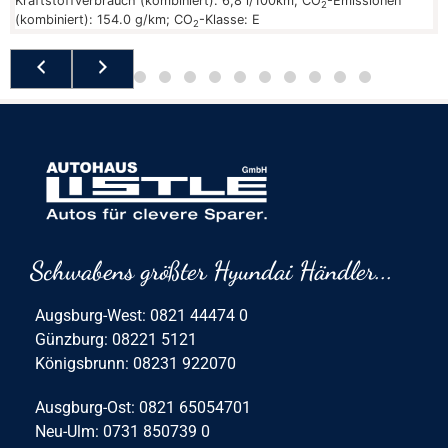
Kraftstoffverbrauch (kombiniert):
6,8 l/100km
;
CO
-Emissionen
2
(kombiniert):
154.0 g/km
;
CO
-Klasse:
E
2
Schwabens größter Hyundai Händler...
Augsburg-West: 0821 44474 0
Günzburg: 08221 5121
Königsbrunn: 08231 922070
Ausgburg-Ost: 0821 65054701
Neu-Ulm: 0731 850739 0