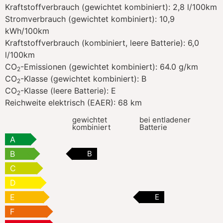
Kraftstoffverbrauch (gewichtet kombiniert):
2,8 l/100km
Stromverbrauch (gewichtet kombiniert):
10,9
kWh/100km
Kraftstoffverbrauch (kombiniert, leere Batterie):
6,0
l/100km
CO
-Emissionen (gewichtet kombiniert):
64.0 g/km
2
CO
-Klasse (gewichtet kombiniert):
B
2
CO
-Klasse (leere Batterie):
E
2
Reichweite elektrisch (EAER):
68 km
gewichtet
bei entladener
kombiniert
Batterie
A
B
B
C
D
E
E
F