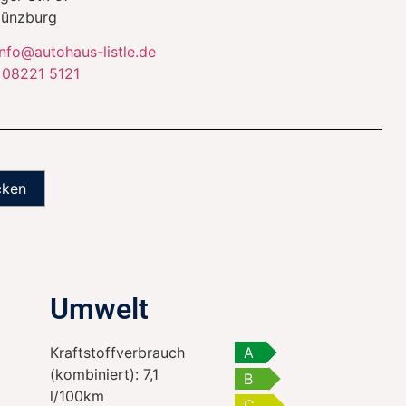
ünzburg
info@autohaus-listle.de
:
08221 5121
cken
Umwelt
Kraftstoffverbrauch
A
(kombiniert):
7,1
B
l/100km
C