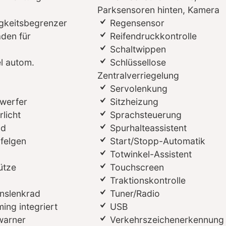
Parksensoren hinten, Kamera
gkeitsbegrenzer
Regensensor
aden für
Reifendruckkontrolle
Schaltwippen
l autom.
Schlüssellose
Zentralverriegelung
Servolenkung
werfer
Sitzheizung
licht
Sprachsteuerung
ad
Spurhalteassistent
lfelgen
Start/Stopp-Automatik
Totwinkel-Assistent
ütze
Touchscreen
Traktionskontrolle
onslenkrad
Tuner/Radio
ing integriert
USB
warner
Verkehrszeichenerkennung