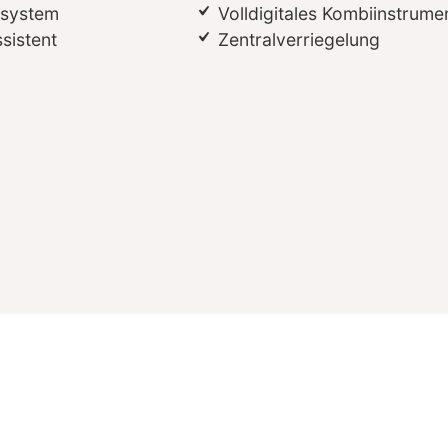
ssystem
Volldigitales Kombiinstrume
sistent
Zentralverriegelung