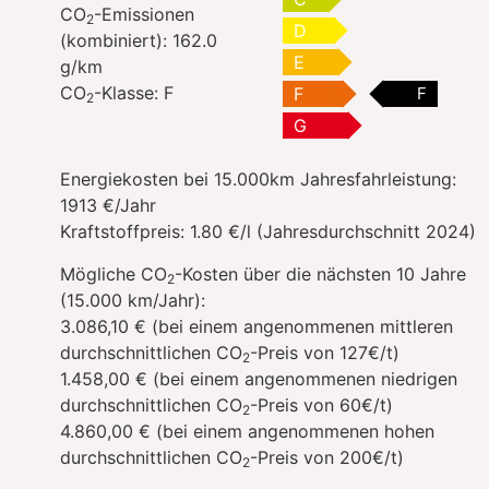
CO
-Emissionen
2
D
(kombiniert):
162.0
E
g/km
CO
-Klasse:
F
F
F
2
G
Energiekosten bei 15.000km Jahresfahrleistung:
1913 €/Jahr
Kraftstoffpreis:
1.80 €/l (Jahresdurchschnitt 2024)
Mögliche CO
-Kosten über die nächsten 10 Jahre
2
(15.000 km/Jahr):
3.086,10 € (bei einem angenommenen mittleren
durchschnittlichen CO
-Preis von 127€/t)
2
1.458,00 € (bei einem angenommenen niedrigen
durchschnittlichen CO
-Preis von 60€/t)
2
4.860,00 € (bei einem angenommenen hohen
durchschnittlichen CO
-Preis von 200€/t)
2