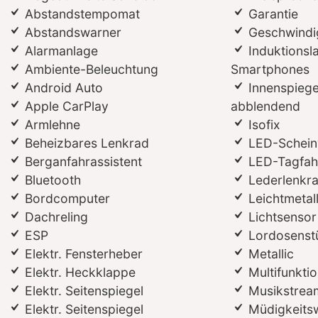
Abstandstempomat
Garantie
Abstandswarner
Geschwindi
Alarmanlage
Induktionsl
Ambiente-Beleuchtung
Smartphones
Android Auto
Innenspiege
Apple CarPlay
abblendend
Armlehne
Isofix
Beheizbares Lenkrad
LED-Schein
Berganfahrassistent
LED-Tagfahr
Bluetooth
Lederlenkr
Bordcomputer
Leichtmetal
Dachreling
Lichtsensor
ESP
Lordosenst
Elektr. Fensterheber
Metallic
Elektr. Heckklappe
Multifunkti
Elektr. Seitenspiegel
Musikstream
Elektr. Seitenspiegel
Müdigkeits