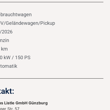
brauchtwagen
V/Geländewagen/Pickup
/2026
nzin
 km
0 kW / 150 PS
tomatik
akt:
s Listle GmbH Günzburg
ger Str. 57