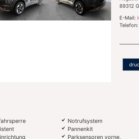
89312
G
E-Mail:
Telefon
dru
fahrsperre
Notrufsystem
istent
Pannenkit
inrichtung
Parksensoren vorne,