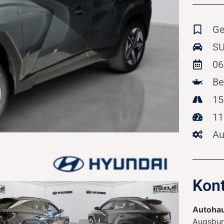
Ge
SU
06
Be
15
11
Au
Kont
Autohau
Augsbur