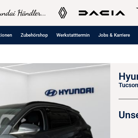
ndai Händler...
tionen
Zubehörshop
Werkstatttermin
Jobs & Karriere
Hyu
Tucson
Unse