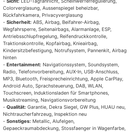
Sicht:
LED-Tagfahrlicht, Scheinwerferregulierung,
Colorverglasung, Aussenspiegel beheizbar,
Rückfahrkamera, Privacyverglasung
Sicherheit:
ABS, Airbag, Beifahrer-Airbag,
Wegfahrsperre, Seitenairbags, Alarmanlage, ESP,
Antriebsschlupfregelung, Reifendruckkontrolle,
Traktionskontrolle, Kopfairbag, Knieairbag,
Kindersitzbefestigung, Notrufsystem, Pannenkit, Airbag
hinten
Entertainment:
Navigationssystem, Soundsystem,
Radio, Telefonvorbereitung, AUX-In, USB-Anschluss,
MP3, Bluetooth, Freisprecheinrichtung, Apple CarPlay,
Android Auto, Sprachsteuerung, DAB, WLAN,
Touchscreen, Induktionsladen für Smartphones,
Musikstreaming, Navigationsvorbereitung
Qualität:
Garantie, Dekra Siegel, GW Plus, HUAU neu,
Nichtraucherfahrzeug, Inspektion neu
Sonstiges:
Metallic, Alufelgen,
Gepaeckraumabdeckung, Stossfaenger in Wagenfarbe,