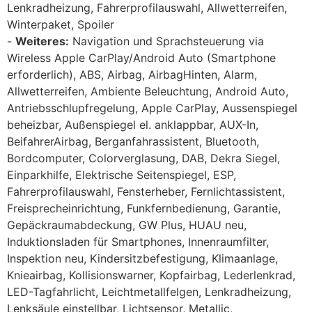
Lenkradheizung, Fahrerprofilauswahl, Allwetterreifen,
Winterpaket, Spoiler
Weiteres:
Navigation und Sprachsteuerung via
Wireless Apple CarPlay/Android Auto (Smartphone
erforderlich), ABS, Airbag, AirbagHinten, Alarm,
Allwetterreifen, Ambiente Beleuchtung, Android Auto,
Antriebsschlupfregelung, Apple CarPlay, Aussenspiegel
beheizbar, Außenspiegel el. anklappbar, AUX-In,
BeifahrerAirbag, Berganfahrassistent, Bluetooth,
Bordcomputer, Colorverglasung, DAB, Dekra Siegel,
Einparkhilfe, Elektrische Seitenspiegel, ESP,
Fahrerprofilauswahl, Fensterheber, Fernlichtassistent,
Freisprecheinrichtung, Funkfernbedienung, Garantie,
Gepäckraumabdeckung, GW Plus, HUAU neu,
Induktionsladen für Smartphones, Innenraumfilter,
Inspektion neu, Kindersitzbefestigung, Klimaanlage,
Knieairbag, Kollisionswarner, Kopfairbag, Lederlenkrad,
LED-Tagfahrlicht, Leichtmetallfelgen, Lenkradheizung,
Lenksäule einstellbar, Lichtsensor, Metallic,