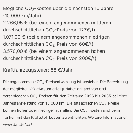
Mögliche CO
-Kosten über die nächsten 10 Jahre
2
(15.000 km/Jahr):
2.266,95 € (bei einem angenommenen mittleren
durchschnittlichen CO
-Preis von 127€/t)
2
1.071,00 € (bei einem angenommenen niedrigen
durchschnittlichen CO
-Preis von 60€/t)
2
3.570,00 € (bei einem angenommenen hohen
durchschnittlichen CO
-Preis von 200€/t)
2
Kraftfahrzeugsteuer:
68 €/Jahr
Die angenommene CO
-Preisentwicklung ist unsicher. Die Berechnung
2
der möglichen CO
-Kosten erfolgt daher anhand von drei
2
verschiedenen CO
-Preisen für den Zeitraum 2026 bis 2035 bei einer
2
Jahresfahrleistung von 15.000 km. Die tatsächlichen CO
-Preise
2
können höher oder niedriger ausfallen. Die CO
-Kosten sind beim
2
Tanken mit den Kraftstoffkosten zu entrichten. Weitere Informationen:
www.dat.de/co2