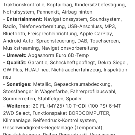
Traktionskontrolle, Kopfairbag, Kindersitzbefestigung,
Notrufsystem, Pannenkit, Airbag hinten
Entertainment:
Navigationssystem, Soundsystem,
Radio, Telefonvorbereitung, USB-Anschluss, MP3,
Bluetooth, Freisprecheinrichtung, Apple CarPlay,
Android Auto, Sprachsteuerung, DAB, Touchscreen,
Musikstreaming, Navigationsvorbereitung
Umwelt:
Abgasnorm Euro 6D-Temp
Qualität:
Garantie, Scheckheftgepflegt, Dekra Siegel,
GW Plus, HUAU neu, Nichtraucherfahrzeug, Inspektion
neu
Sonstiges:
Metallic, Gepaeckraumabdeckung,
Stossfaenger in Wagenfarbe, Fahrerprofilauswahl,
Sommerreifen, Stahlfelgen, Spoiler
Weiteres:
i20 FL (MY25) 1.0 T-GDI (100 PS) 6-MT
2WD Select, Funktionspaket BORDCOMPUTER,
Klimaanlage, Reifendruck-Kontrollsystem,
Geschwindigkeits-Regelanlage (Tempomat),
Rückfahrkamera, Reifen-Reparaturkit, Verglasung