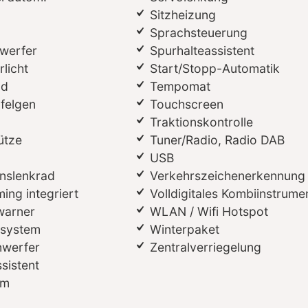
Sitzheizung
Sprachsteuerung
werfer
Spurhalteassistent
licht
Start/Stopp-Automatik
ad
Tempomat
lfelgen
Touchscreen
Traktionskontrolle
ütze
Tuner/Radio, Radio DAB
USB
onslenkrad
Verkehrszeichenerkennung
ing integriert
Volldigitales Kombiinstrume
warner
WLAN / Wifi Hotspot
ssystem
Winterpaket
nwerfer
Zentralverriegelung
sistent
em