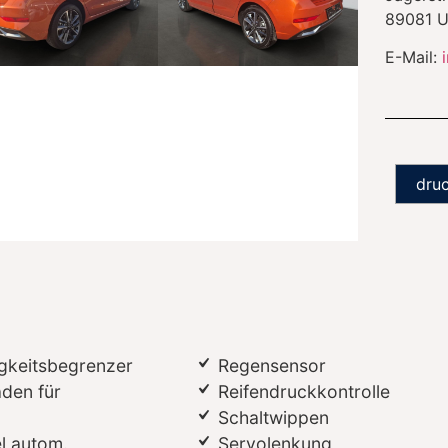
89081
U
E-Mail:
dru
gkeitsbegrenzer
Regensensor
aden für
Reifendruckkontrolle
Schaltwippen
l autom.
Servolenkung