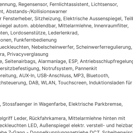
nung, Regensensor, Fernlichtassistent, Lichtsensor,
nt, Abstands-/Kollisionswarner
 Fensterheber, Sitzheizung, Elektrische Aussenspiegel, Teil
iegel autom. abblendbar, Mittelarmlehne, Innenraumfilter,
nten, Lordosenstütze, Lederlenkrad,
Zonen, Funkfernbedienung
eckleuchten, Nebelscheinwerfer, Scheinwerferregulierung,
ra, Privacyverglasung
, Seitenairbags, Alarmanlage, ESP, Antriebsschlupfregelun
dersitzbefestigung, Notrufsystem, Pannenkit
reitung, AUX-In, USB-Anschluss, MP3, Bluetooth,
achsteuerung, DAB, WLAN, Touchscreen, Induktionsladen für
 Stossfaenger in Wagenfarbe, Elektrische Parkbremse,
lgriff Leder, Rückfahrkamera, Mittelarmlehne hinten mit
eckleuchten LED, Außenspiegel elektr. verstell- und heizbar
triebe 7-Gang - Doppelkupplungsgetriebe DCT, Scheibenwisc