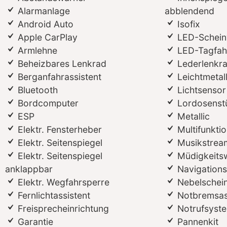
Alarmanlage
abblendend
Android Auto
Isofix
Apple CarPlay
LED-Schein
Armlehne
LED-Tagfahr
Beheizbares Lenkrad
Lederlenkr
Berganfahrassistent
Leichtmetal
Bluetooth
Lichtsensor
Bordcomputer
Lordosenst
ESP
Metallic
Elektr. Fensterheber
Multifunkti
Elektr. Seitenspiegel
Musikstream
Elektr. Seitenspiegel
Müdigkeits
anklappbar
Navigation
Elektr. Wegfahrsperre
Nebelschei
Fernlichtassistent
Notbremsas
Freisprecheinrichtung
Notrufsyst
Garantie
Pannenkit