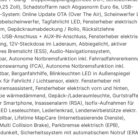
0,25 Zoll), Schadstoffarm nach Abgasnorm Euro 6e, USB-
e-System: Online Update OTA (Over The Air), Scheinwerfer 
belscheinwerfer, Tagfahrlicht LED, Fensterheber elektrisch
tem, Gepäckraumabdeckung / Rollo, Rücksitzlehne
te, USB-Anschluss + AUX-IN-Anschluss, Fensterheber elektri
ung, 12V-Steckdose im Laderaum, Abbiegelicht, aktiver
ives Bremslicht (ESS), Audio-Navigationssystem,
pbar, Autonome Notbremsfunktion inkl. Fahrradfahrererkenn
sionswarnung (FCA), Autonome Notbremsfunktion inkl.
ar, Berganfahrhilfe, Blinkleuchten LED in Außenspiegel
 für Fahrlicht / Lichtsensor, elektr. Fensterheber mit
Bremsassistent, Fensterheber elektrisch vorn und hinten,
heibe wärmedämmend, Gepäck-/Laderaumleuchte, Gurtstraffe
ür Smartphone, Insassenalarm (RSA), Isofix-Aufnahmen für
LED Leseleuchten, Lederlenkrad, Lendenwirbelstütze elektr.
ellbar, Lifetime MapCare (Internetbasierende Dienste),
Multi Collision Brake), Parkbremse elektrisch (EPB),
edunkelt, Sicherheitssystem mit automatischem Notruf (ER