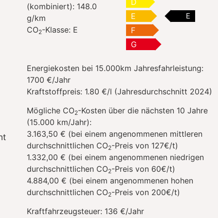
D
(kombiniert):
148.0
E
E
g/km
CO
-Klasse:
E
F
2
G
Energiekosten bei 15.000km Jahresfahrleistung:
1700 €/Jahr
Kraftstoffpreis:
1.80 €/l (Jahresdurchschnitt 2024)
Mögliche CO
-Kosten über die nächsten 10 Jahre
2
(15.000 km/Jahr):
3.163,50 € (bei einem angenommenen mittleren
nt
durchschnittlichen CO
-Preis von 127€/t)
2
1.332,00 € (bei einem angenommenen niedrigen
durchschnittlichen CO
-Preis von 60€/t)
2
4.884,00 € (bei einem angenommenen hohen
durchschnittlichen CO
-Preis von 200€/t)
2
Kraftfahrzeugsteuer:
136 €/Jahr