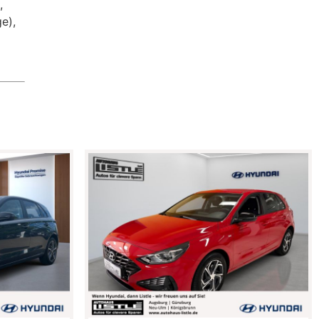
,
e),