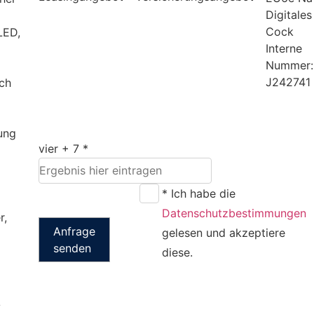
Digitales
Cock
LED,
Interne
Nummer:
J242741
sch
ung
vier + 7 *
* Ich habe die
Datenschutzbestimmungen
r,
Anfrage
gelesen und akzeptiere
senden
diese.
A