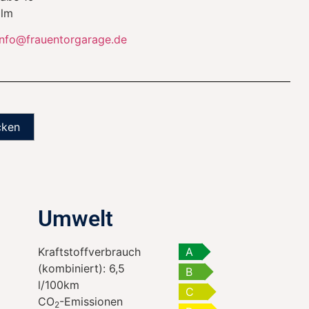
lm
info@frauentorgarage.de
cken
Umwelt
Kraftstoffverbrauch
A
(kombiniert):
6,5
B
l/100km
C
CO
-Emissionen
2