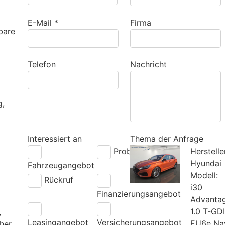
E-Mail *
Firma
bare
Telefon
Nachricht
g,
Interessiert an
Thema der Anfrage
Probefahrt
Herstelle
Hyundai
Fahrzeugangebot
Modell:
Rückruf
i30
Finanzierungsangebot
Advanta
1.0 T-GDI
,
Leasingangebot
Versicherungsangebot
EU6e Na
her