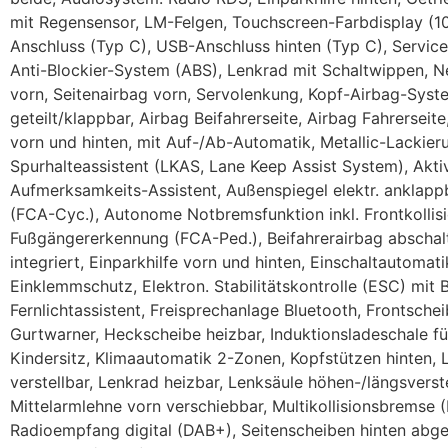
mit Regensensor, LM-Felgen, Touchscreen-Farbdisplay (1
Anschluss (Typ C), USB-Anschluss hinten (Typ C), Servic
Anti-Blockier-System (ABS), Lenkrad mit Schaltwippen, Ne
vorn, Seitenairbag vorn, Servolenkung, Kopf-Airbag-Sys
geteilt/klappbar, Airbag Beifahrerseite, Airbag Fahrersei
vorn und hinten, mit Auf-/Ab-Automatik, Metallic-Lackier
Spurhalteassistent (LKAS, Lane Keep Assist System), Akt
Aufmerksamkeits-Assistent, Außenspiegel elektr. anklap
(FCA-Cyc.), Autonome Notbremsfunktion inkl. Frontkolli
Fußgängererkennung (FCA-Ped.), Beifahrerairbag abschaltb
integriert, Einparkhilfe vorn und hinten, Einschaltautomatik
Einklemmschutz, Elektron. Stabilitätskontrolle (ESC) mit 
Fernlichtassistent, Freisprechanlage Bluetooth, Frontsc
Gurtwarner, Heckscheibe heizbar, Induktionsladeschale f
Kindersitz, Klimaautomatik 2-Zonen, Kopfstützen hinten, 
verstellbar, Lenkrad heizbar, Lenksäule höhen-/längsverst
Mittelarmlehne vorn verschiebbar, Multikollisionsbremse (
Radioempfang digital (DAB+), Seitenscheiben hinten abg