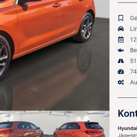
Ge
Li
12
Be
51
74
Au
Kont
Hyundai
Jägerst