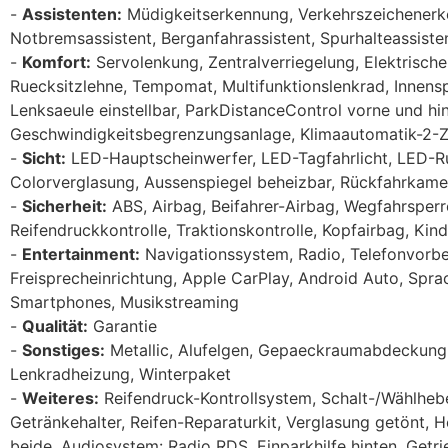
Assistenten:
Müdigkeitserkennung, Verkehrszeichenerken
Notbremsassistent, Berganfahrassistent, Spurhalteassiste
Komfort:
Servolenkung, Zentralverriegelung, Elektrischer
Ruecksitzlehne, Tempomat, Multifunktionslenkrad, Innensp
Lenksaeule einstellbar, ParkDistanceControl vorne und hi
Geschwindigkeitsbegrenzungsanlage, Klimaautomatik-2-
Sicht:
LED-Hauptscheinwerfer, LED-Tagfahrlicht, LED-Ru
Colorverglasung, Aussenspiegel beheizbar, Rückfahrkame
Sicherheit:
ABS, Airbag, Beifahrer-Airbag, Wegfahrsperre
Reifendruckkontrolle, Traktionskontrolle, Kopfairbag, Kin
Entertainment:
Navigationssystem, Radio, Telefonvorbe
Freisprecheinrichtung, Apple CarPlay, Android Auto, Spr
Smartphones, Musikstreaming
Qualität:
Garantie
Sonstiges:
Metallic, Alufelgen, Gepaeckraumabdeckung,
Lenkradheizung, Winterpaket
Weiteres:
Reifendruck-Kontrollsystem, Schalt-/Wählhebe
Getränkehalter, Reifen-Reparaturkit, Verglasung getönt, H
beide, Audiosystem: Radio RDS, Einparkhilfe hinten, Ge