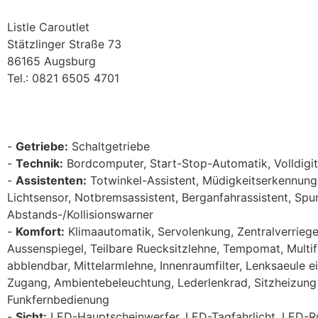
Listle Caroutlet
Stätzlinger Straße 73
86165 Augsburg
Tel.: 0821 6505 4701
Getriebe:
Schaltgetriebe
Technik:
Bordcomputer, Start-Stop-Automatik, Volldigi
Assistenten:
Totwinkel-Assistent, Müdigkeitserkennung,
Lichtsensor, Notbremsassistent, Berganfahrassistent, Spur
Abstands-/Kollisionswarner
Komfort:
Klimaautomatik, Servolenkung, Zentralverriegel
Aussenspiegel, Teilbare Ruecksitzlehne, Tempomat, Multif
abblendbar, Mittelarmlehne, Innenraumfilter, Lenksaeule e
Zugang, Ambientebeleuchtung, Lederlenkrad, Sitzheizung
Funkfernbedienung
Sicht:
LED-Hauptscheinwerfer, LED-Tagfahrlicht, LED-Ru