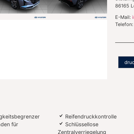
86165
L
E-Mail:
Telefon
dru
gkeitsbegrenzer
Reifendruckkontrolle
aden für
Schlüssellose
Zentralverriegelung