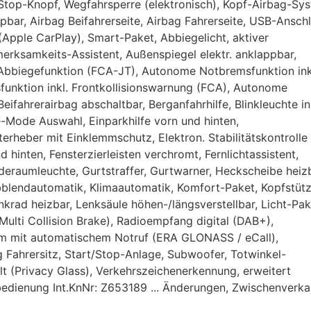
-Stop-Knopf, Wegfahrsperre (elektronisch), Kopf-Airbag-Sy
bar, Airbag Beifahrerseite, Airbag Fahrerseite, USB-Ansch
(Apple CarPlay), Smart-Paket, Abbiegelicht, aktiver
erksamkeits-Assistent, Außenspiegel elektr. anklappbar,
 Abbiegefunktion (FCA-JT), Autonome Notbremsfunktion ink
unktion inkl. Frontkollisionswarnung (FCA), Autonome
ifahrerairbag abschaltbar, Berganfahrhilfe, Blinkleuchte in
e-Mode Auswahl, Einparkhilfe vorn und hinten,
sterheber mit Einklemmschutz, Elektron. Stabilitätskontrolle
 hinten, Fensterzierleisten verchromt, Fernlichtassistent,
deraumleuchte, Gurtstraffer, Gurtwarner, Heckscheibe heizb
bblendautomatik, Klimaautomatik, Komfort-Paket, Kopfstüt
enkrad heizbar, Lenksäule höhen-/längsverstellbar, Licht-Pak
Multi Collision Brake), Radioempfang digital (DAB+),
em mit automatischem Notruf (ERA GLONASS / eCall),
g Fahrersitz, Start/Stop-Anlage, Subwoofer, Totwinkel-
elt (Privacy Glass), Verkehrszeichenerkennung, erweitert
bedienung Int.KnNr: Z653189 ... Änderungen, Zwischenverka