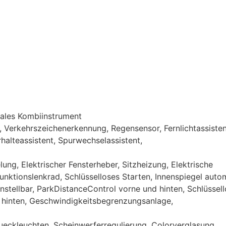
tales Kombiinstrument
 Verkehrszeichenerkennung, Regensensor, Fernlichtassisten
halteassistent, Spurwechselassistent,
ung, Elektrischer Fensterheber, Sitzheizung, Elektrische
unktionslenkrad, Schlüsselloses Starten, Innenspiegel auto
instellbar, ParkDistanceControl vorne und hinten, Schlüssell
 hinten, Geschwindigkeitsbegrenzungsanlage,
eckleuchten, Scheinwerferregulierung, Colorverglasung,