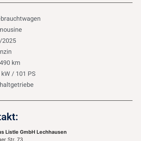
brauchtwagen
mousine
/2025
nzin
490 km
 kW / 101 PS
haltgetriebe
akt:
s Listle GmbH Lechhausen
ger Str. 73