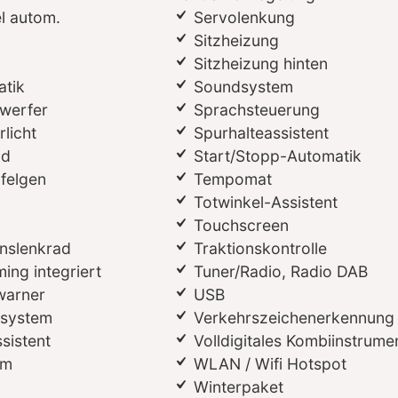
l autom.
Servolenkung
Sitzheizung
Sitzheizung hinten
atik
Soundsystem
werfer
Sprachsteuerung
licht
Spurhalteassistent
ad
Start/Stopp-Automatik
lfelgen
Tempomat
Totwinkel-Assistent
Touchscreen
onslenkrad
Traktionskontrolle
ing integriert
Tuner/Radio, Radio DAB
warner
USB
ssystem
Verkehrszeichenerkennung
sistent
Volldigitales Kombiinstrume
em
WLAN / Wifi Hotspot
Winterpaket