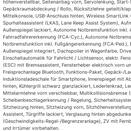
höhenverstellbar, Seitenairbag vorn, Servolenkung, Start
Gepäckraumabdeckung / Rollo, Rücksitzlehne geteilt/klapp
Mittelkonsole, USB-Anschluss hinten, Wireless SmartLink 
Spurhalteassistent (LKAS, Lane Keep Assist System), Aufm
Außenspiegel lackiert, Autonome Notbremsfunktion inkl.
Fahrradfahrererkennung (FCA-Cyc.), Autonome Notbremsf
Notbremsfunktion inkl. Fußgängererkennung (FCA-Ped.), Be
Außenspiegel integriert, Dachspoiler in Wagenfarbe, Driv
Einschaltautomatik für Fahrlicht / Lichtsensor, elektr. Fen
(ESC) mit Bremsassistent, Fensterheber elektrisch vorn und
Freisprechanlage Bluetooth, Funktions-Paket, Gepäck-/La
Induktionsladeschale für Smartphone, Innenspiegel mit A
hinten, Kühlergrill schwarz glanzlackiert, Lederlenkrad, L
Mittelarmlehne vorn verschiebbar, Multikollisionsbremse (
Scheibenbeschlagerkennung / Regelung, Sicherheitssyst
Sitzheizung hinten, Sitzheizung vorn, Sitzhöhenverstellun
Assistent, Türgriffe lackiert, Verglasung hinten abgedunk
(Geschwindigkeits-Regel-/Begrenzeranlage), ZV mit Fern
und Irrtümer vorbehalten.