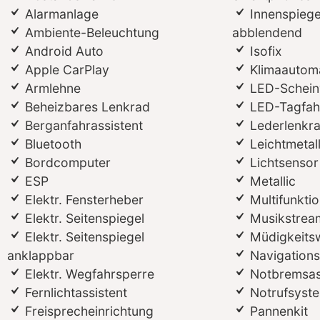
Alarmanlage
Innenspiege
Ambiente-Beleuchtung
abblendend
Android Auto
Isofix
Apple CarPlay
Klimaautom
Armlehne
LED-Schein
Beheizbares Lenkrad
LED-Tagfahr
Berganfahrassistent
Lederlenkr
Bluetooth
Leichtmetal
Bordcomputer
Lichtsensor
ESP
Metallic
Elektr. Fensterheber
Multifunkti
Elektr. Seitenspiegel
Musikstream
Elektr. Seitenspiegel
Müdigkeits
anklappbar
Navigation
Elektr. Wegfahrsperre
Notbremsas
Fernlichtassistent
Notrufsyst
Freisprecheinrichtung
Pannenkit