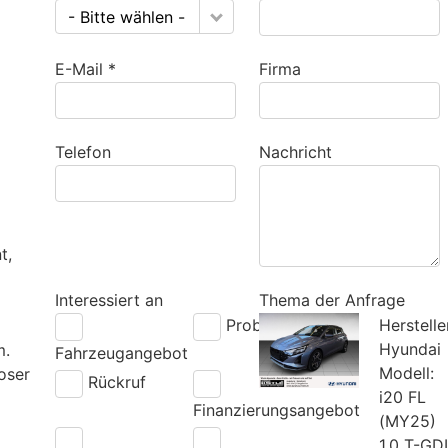
- Bitte wählen -
E-Mail *
Firma
Telefon
Nachricht
t,
Interessiert an
Thema der Anfrage
Probefahrt
Herstelle
Hyundai
m.
Fahrzeugangebot
Modell:
oser
Rückruf
i20 FL
Finanzierungsangebot
(MY25)
1.0 T-GDI