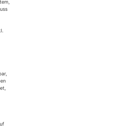
stem,
luss
l.
ar,
zen
et,
uf