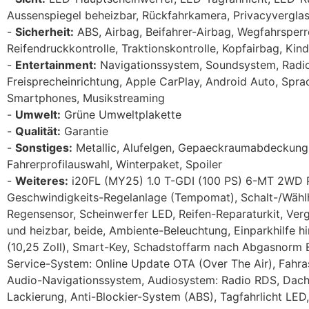
Aussenspiegel beheizbar, Rückfahrkamera, Privacyvergla
Sicherheit:
ABS, Airbag, Beifahrer-Airbag, Wegfahrsperre
Reifendruckkontrolle, Traktionskontrolle, Kopfairbag, Kin
Entertainment:
Navigationssystem, Soundsystem, Radio,
Freisprecheinrichtung, Apple CarPlay, Android Auto, Spr
Smartphones, Musikstreaming
Umwelt:
Grüne Umweltplakette
Qualität:
Garantie
Sonstiges:
Metallic, Alufelgen, Gepaeckraumabdeckung,
Fahrerprofilauswahl, Winterpaket, Spoiler
Weiteres:
i20FL (MY25) 1.0 T-GDI (100 PS) 6-MT 2WD 
Geschwindigkeits-Regelanlage (Tempomat), Schalt-/Wählh
Regensensor, Scheinwerfer LED, Reifen-Reparaturkit, Verg
und heizbar, beide, Ambiente-Beleuchtung, Einparkhilfe 
(10,25 Zoll), Smart-Key, Schadstoffarm nach Abgasnorm 
Service-System: Online Update OTA (Over The Air), Fahra
Audio-Navigationssystem, Audiosystem: Radio RDS, Dachs
Lackierung, Anti-Blockier-System (ABS), Tagfahrlicht LED,