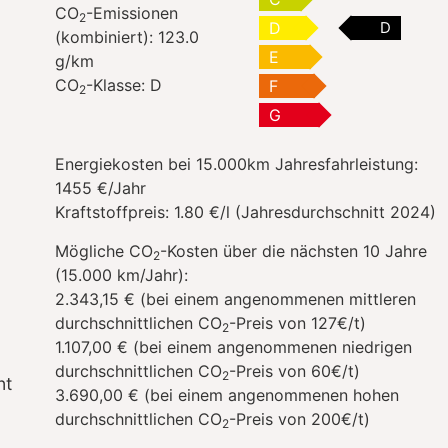
CO
-Emissionen
2
D
D
(kombiniert):
123.0
E
g/km
CO
-Klasse:
D
F
2
G
Energiekosten bei 15.000km Jahresfahrleistung:
1455 €/Jahr
Kraftstoffpreis:
1.80 €/l (Jahresdurchschnitt 2024)
Mögliche CO
-Kosten über die nächsten 10 Jahre
2
(15.000 km/Jahr):
2.343,15 € (bei einem angenommenen mittleren
durchschnittlichen CO
-Preis von 127€/t)
2
1.107,00 € (bei einem angenommenen niedrigen
durchschnittlichen CO
-Preis von 60€/t)
2
nt
3.690,00 € (bei einem angenommenen hohen
durchschnittlichen CO
-Preis von 200€/t)
2