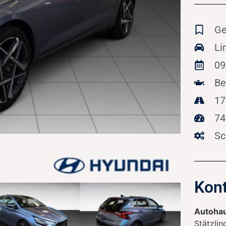
Ge
Li
09
Be
17
74
Sc
Kont
Autohau
Stätzlin