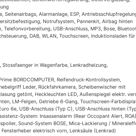
sung
, Seitenairbags, Alarmanlage, ESP, Antriebsschlupfregelun
dersitzbefestigung, Notrufsystem, Pannenkit, Airbag hinten
 Telefonvorbereitung, USB-Anschluss, MP3, Bose, Bluetoot
achsteuerung, DAB, WLAN, Touchscreen, Induktionsladen für
 Stossfaenger in Wagenfarbe, Lenkradheizung,
Prime BORDCOMPUTER, Reifendruck-Kontrollsystem,
ebelgriff Leder, Rückfahrkamera, Scheibenwischer mit
lasung getönt, Heckleuchten LED, Außenspiegel elektr. vers
hinten, LM-Felgen, Getriebe 6-Gang, Touchscreen-Farbdispla
Euro 6e, USB-Anschluss (Typ C), USB-Anschluss hinten (Typ
ssistenz-System: Insassenalarm (Rear Occopant Alert, ROA)
poiler, Sound-System BOSE, Mica-Lackierung / Mineraleff
 Fensterheber elektrisch vorn, Lenksäule (Lenkrad)