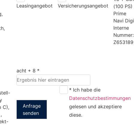
Leasingangebot
Versicherungsangebot
(100 PS)
Prime
g,
Navi Digi
Interne
h,
Nummer:
Z653189
acht + 8 *
* Ich habe die
tell-
Datenschutzbestimmungen
y
Anfrage
gelesen und akzeptiere
 C),
senden
,
diese.
ekt-