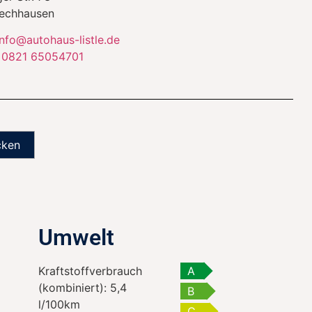
echhausen
info@autohaus-listle.de
:
0821 65054701
cken
Umwelt
Kraftstoffverbrauch
A
(kombiniert):
5,4
B
l/100km
C