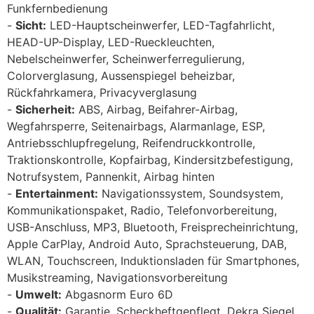
Funkfernbedienung
Sicht:
LED-Hauptscheinwerfer, LED-Tagfahrlicht,
HEAD-UP-Display, LED-Rueckleuchten,
Nebelscheinwerfer, Scheinwerferregulierung,
Colorverglasung, Aussenspiegel beheizbar,
Rückfahrkamera, Privacyverglasung
Sicherheit:
ABS, Airbag, Beifahrer-Airbag,
Wegfahrsperre, Seitenairbags, Alarmanlage, ESP,
Antriebsschlupfregelung, Reifendruckkontrolle,
Traktionskontrolle, Kopfairbag, Kindersitzbefestigung,
Notrufsystem, Pannenkit, Airbag hinten
Entertainment:
Navigationssystem, Soundsystem,
Kommunikationspaket, Radio, Telefonvorbereitung,
USB-Anschluss, MP3, Bluetooth, Freisprecheinrichtung,
Apple CarPlay, Android Auto, Sprachsteuerung, DAB,
WLAN, Touchscreen, Induktionsladen für Smartphones,
Musikstreaming, Navigationsvorbereitung
Umwelt:
Abgasnorm Euro 6D
Qualität:
Garantie, Scheckheftgepflegt, Dekra Siegel,