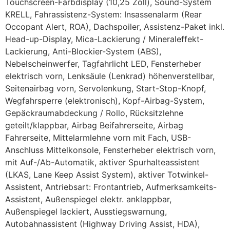
Touchscreen-Farbdisplay (10,25 Zoll), Sound-System
KRELL, Fahrassistenz-System: Insassenalarm (Rear
Occopant Alert, ROA), Dachspoiler, Assistenz-Paket inkl.
Head-up-Display, Mica-Lackierung / Mineraleffekt-
Lackierung, Anti-Blockier-System (ABS),
Nebelscheinwerfer, Tagfahrlicht LED, Fensterheber
elektrisch vorn, Lenksäule (Lenkrad) höhenverstellbar,
Seitenairbag vorn, Servolenkung, Start-Stop-Knopf,
Wegfahrsperre (elektronisch), Kopf-Airbag-System,
Gepäckraumabdeckung / Rollo, Rücksitzlehne
geteilt/klappbar, Airbag Beifahrerseite, Airbag
Fahrerseite, Mittelarmlehne vorn mit Fach, USB-
Anschluss Mittelkonsole, Fensterheber elektrisch vorn,
mit Auf-/Ab-Automatik, aktiver Spurhalteassistent
(LKAS, Lane Keep Assist System), aktiver Totwinkel-
Assistent, Antriebsart: Frontantrieb, Aufmerksamkeits-
Assistent, Außenspiegel elektr. anklappbar,
Außenspiegel lackiert, Ausstiegswarnung,
Autobahnassistent (Highway Driving Assist, HDA),