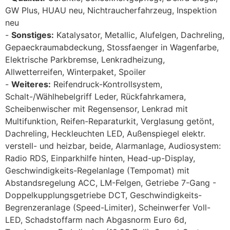
GW Plus, HUAU neu, Nichtraucherfahrzeug, Inspektion
neu
Sonstiges:
Katalysator, Metallic, Alufelgen, Dachreling,
Gepaeckraumabdeckung, Stossfaenger in Wagenfarbe,
Elektrische Parkbremse, Lenkradheizung,
Allwetterreifen, Winterpaket, Spoiler
Weiteres:
Reifendruck-Kontrollsystem,
Schalt-/Wählhebelgriff Leder, Rückfahrkamera,
Scheibenwischer mit Regensensor, Lenkrad mit
Multifunktion, Reifen-Reparaturkit, Verglasung getönt,
Dachreling, Heckleuchten LED, Außenspiegel elektr.
verstell- und heizbar, beide, Alarmanlage, Audiosystem:
Radio RDS, Einparkhilfe hinten, Head-up-Display,
Geschwindigkeits-Regelanlage (Tempomat) mit
Abstandsregelung ACC, LM-Felgen, Getriebe 7-Gang -
Doppelkupplungsgetriebe DCT, Geschwindigkeits-
Begrenzeranlage (Speed-Limiter), Scheinwerfer Voll-
LED, Schadstoffarm nach Abgasnorm Euro 6d,