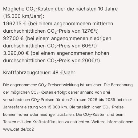
Mögliche CO
-Kosten über die nächsten 10 Jahre
2
(15.000 km/Jahr):
1.962,15 € (bei einem angenommenen mittleren
durchschnittlichen CO
-Preis von 127€/t)
2
927,00 € (bei einem angenommenen niedrigen
durchschnittlichen CO
-Preis von 60€/t)
2
3.090,00 € (bei einem angenommenen hohen
durchschnittlichen CO
-Preis von 200€/t)
2
Kraftfahrzeugsteuer:
48 €/Jahr
Die angenommene CO
-Preisentwicklung ist unsicher. Die Berechnung
2
der möglichen CO
-Kosten erfolgt daher anhand von drei
2
verschiedenen CO
-Preisen für den Zeitraum 2026 bis 2035 bei einer
2
Jahresfahrleistung von 15.000 km. Die tatsächlichen CO
-Preise
2
können höher oder niedriger ausfallen. Die CO
-Kosten sind beim
2
Tanken mit den Kraftstoffkosten zu entrichten. Weitere Informationen:
www.dat.de/co2